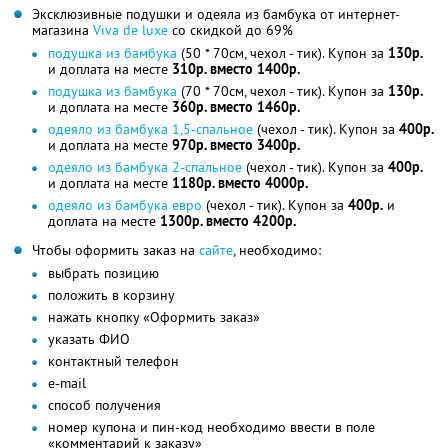
Эксклюзивные подушки и одеяла из бамбука от интернет-
магазина
Viva de luxe
со скидкой до 69%
подушка из бамбука
(50 * 70см, чехол - тик). Купон за
130р.
и доплата на месте
310р. вместо 1400р.
подушка из бамбука
(70 * 70см, чехол - тик). Купон за
130р.
и доплата на месте
360р. вместо 1460р.
одеяло из бамбука 1,5-спальное
(чехол - тик). Купон за
400р.
и доплата на месте
970р. вместо 3400р.
одеяло из бамбука 2-спальное
(чехол - тик). Купон за
400р.
и доплата на месте
1180р. вместо 4000р.
одеяло из бамбука евро
(чехол - тик). Купон за
400р.
и
доплата на месте
1300р. вместо 4200р.
Чтобы оформить заказ на
сайте
, необходимо:
выбрать позицию
положить в корзину
нажать кнопку «Оформить заказ»
указать ФИО
контактный телефон
e-mail
способ получения
номер купона и пин-код необходимо ввести в поле
«комментарий к заказу»