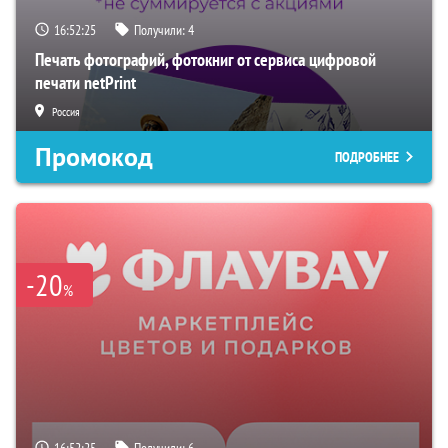
16:52:24
Получили:
4
Печать фотографий, фотокниг от сервиса цифровой
печати netPrint
Россия
Промокод
ПОДРОБНЕЕ
-20
%
16:52:24
Получили:
6