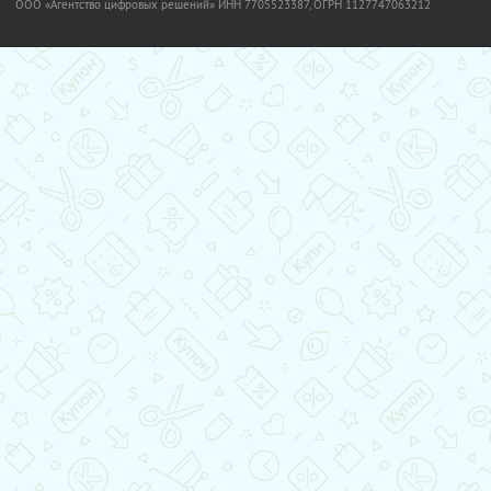
OOO «Агентство цифровых решений» ИНН 7705523387, ОГРН 1127747063212