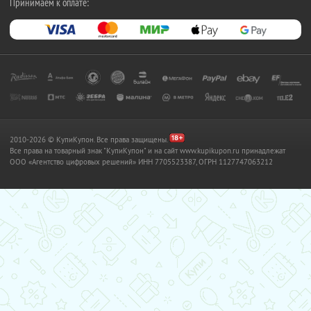
Принимаем к оплате:
2010-2026 © КупиКупон. Все права защищены.
Все права на товарный знак "КупиКупон" и на сайт www.kupikupon.ru принадлежат
OOO «Агентство цифровых решений» ИНН 7705523387, ОГРН 1127747063212