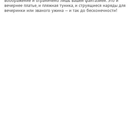
воображение и ограничено лишь вашей фантазией. Это и
вечернее платье, и пляжная туника, и струящиеся наряды для
вечеринки или званого ужина — и так до бесконечности!