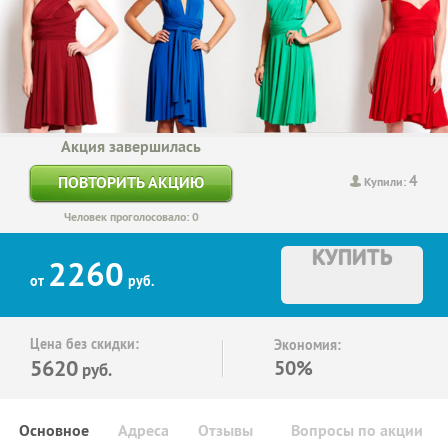
Акция завершилась
4
ПОВТОРИТЬ АКЦИЮ
Купили:
Человек проголосовало: 0
КУПИТЬ
2260
от
руб.
Цена без скидки:
Экономия:
5620
50%
руб.
Основное
Адреса
Отзывы
Вопросы по акции