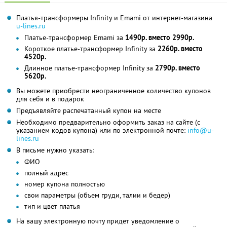
Платья-трансформеры Infinity и Emami от интернет-магазина
u-lines.ru
Платье-трансформер Emami за
1490р. вместо 2990р.
Короткое платье-трансформер Infinity за
2260р. вместо
4520р.
Длинное платье-трансформер Infinity за
2790р. вместо
5620р.
Вы можете приобрести неограниченное количество купонов
для себя и в подарок
Предъявляйте распечатанный купон на месте
Необходимо предварительно оформить заказ на сайте (с
указанием кодов купона) или по электронной почте:
info@u-
lines.ru
В письме нужно указать:
ФИО
полный адрес
номер купона полностью
свои параметры (объем груди, талии и бедер)
тип и цвет платья
На вашу электронную почту придет уведомление о