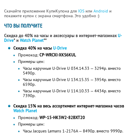
Скачайте приложение КупиКупона для
IOS
или
Android
и
покажите купон с экрана смартфона. Это удобно :)
ЧТО ВЫ ПОЛУЧИТЕ
Скидка до 40% на часы и аксессуары в интернет-магазинах
U-
Drive
* и
Watch Planet
**
Скидка 40% на часы
U-Drive
Промокод:
CP-WRCXI-XKS6KUL
Примеры цен:
Часы наручные U-Drive U 034.14.33 — 3294р. вместо
5490р.
Часы наручные U-Drive U 134.15.35 — 3954р. вместо
6590р.
Часы наручные U-Drive U 114.10.33 — 4434р. вместо
7390р.
Скидка 15% на весь ассортимент интернет-магазина часов
Watch Planet
Промокод:
WP-15-HK3W2-82BXT20
Примеры цен:
Часы Jacques Lemans 1-2176A — 8490р. вместо 9990р.