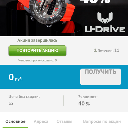
Акция завершилась
11
ПОВТОРИТЬ АКЦИЮ
Получили:
Человек проголосовало: 0
ПОЛУЧИТЬ
0
руб.
Цена без скидки:
Экономия:
∞
40
%
Основное
Адреса
Отзывы
Вопросы по акции