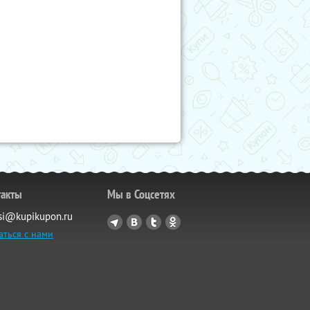
такты
Мы в Соцсетях
si@kupikupon.ru
аться с нами