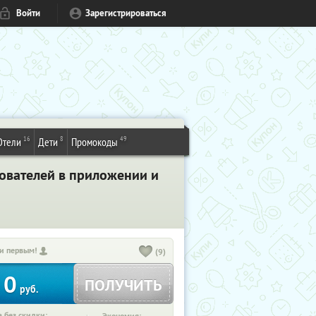
Войти
Зарегистрироваться
16
8
49
Отели
Дети
Промокоды
зователей в приложении и
и первым!
(9)
0
ПОЛУЧИТЬ
руб.
 без скидки: