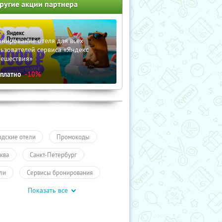
ругие акции партнера
нирование отеля для всех
ьзователей сервиса «Яндекс
тешествия»
сплатно
-10%
одские отели
Промокоды
ква
Санкт-Петербург
ли
Сервисы бронирования
Показать все
учиКупон
Туры