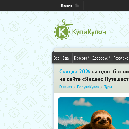
Казань
7
2
1
Все
Еда
Красота
Здоровье
Развлече
Скидка 20%
на одно брони
на сайте «Яндекс Путешест
Главная
ПолучиКупон
Туры