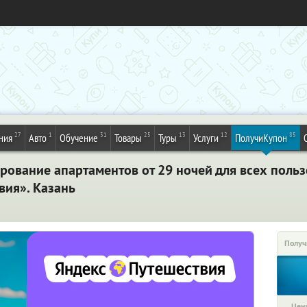
27
1
31
25
13
12
85
ния
Авто
Обучение
Товары
Туры
Услуги
ПолучиКупон
рование апартаментов от 29 ночей для всех поль
вия». Казань
Получ
Цена