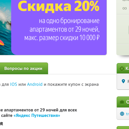
∞
Вопросы по акции
К
а для
IOS
или
Android
и покажите купон с экрана
О
 апартаментов от 29 ночей для всех
t
 сайте
«Яндекс Путешествия»
DR