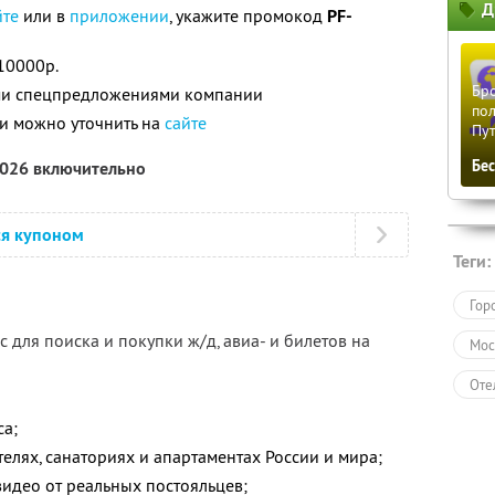
Д
йте
или в
приложении
, укажите промокод
PF-
10000р.
Бро
ими спецпредложениями компании
пол
и можно уточнить на
сайте
Пу
Бе
2026 включительно
ся купоном
Теги:
Гор
 для поиска и покупки ж/д, авиа- и билетов на
Мос
Оте
Пол
са;
елях, санаториях и апартаментах России и мира;
видео от реальных постояльцев;