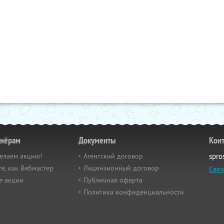
тнёрам
Документы
Кон
елаем акцию!
Агентский договор
spro
е, как Вебмастер
Лицензионный договор
Связ
е акции
Публичная оферта
Политика конфиденциальности