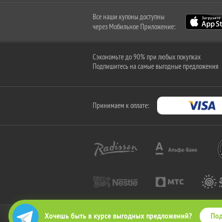
Все наши купоны доступны
через Мобильное Приложение:
Сэкономьте до 90% при любых покупках
Подпишитесь на самые выгодные предложения
Принимаем к оплате:
Под
Хочешь быть в курсе выгодных предложений?
2010-2026 © КупиКупон. Все права защищены.