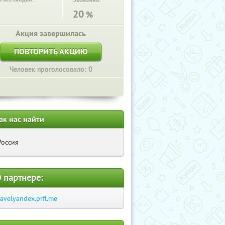
Экономия:
20
%
Акция завершилась
ПОВТОРИТЬ АКЦИЮ
Человек проголосовало: 0
ак нас найти
Россия
 партнере:
ravelyandex.prfl.me