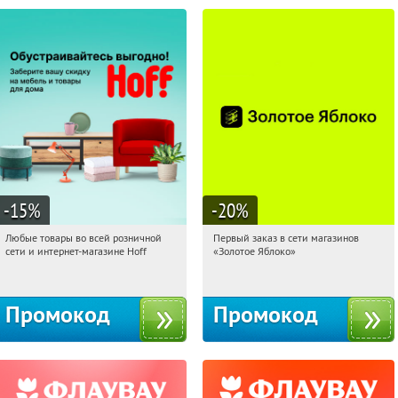
-15
%
-20
%
Любые товары во всей розничной
Первый заказ в сети магазинов
19:27:39
Получили:
83
19:27:39
Получи первым!
сети и интернет-магазине Hoff
«Золотое Яблоко»
Москва, 1-й Волоколамский проезд,
Россия
10с1
Промокод
Промокод