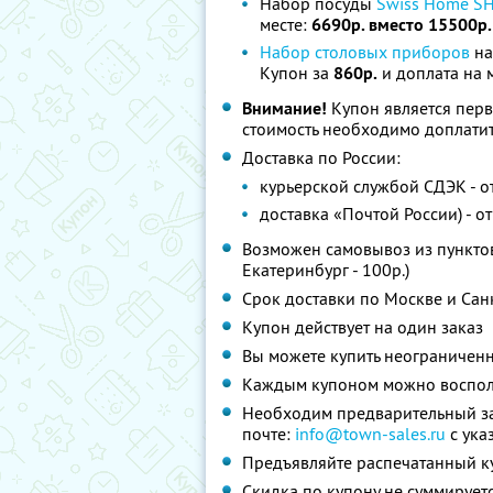
Набор посуды
Swiss Home S
месте:
6690р. вместо 15500р
Набор столовых приборов
на
Купон за
860р.
и доплата на 
Внимание!
Купон является пер
стоимость необходимо доплатит
Доставка по России:
курьерской службой СДЭК - от
доставка «Почтой России) - от
Возможен самовывоз из пунктов 
Екатеринбург - 100р.)
Срок доставки по Москве и Сан
Купон действует на один заказ
Вы можете купить неограниченн
Каждым купоном можно восполь
Необходим предварительный за
почте:
info@town-sales.ru
с ука
Предъявляйте распечатанный к
Скидка по купону не суммируе