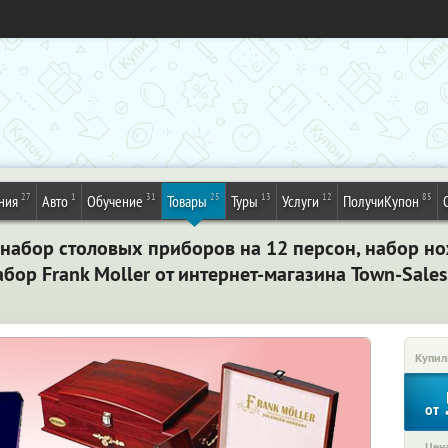
27
1
31
25
13
12
85
ния
Авто
Обучение
Товары
Туры
Услуги
ПолучиКупон
 набор столовых приборов на 12 персон, набор но
абор Frank Moller от интернет-магазина Town-Sales
Купил
от
Цена