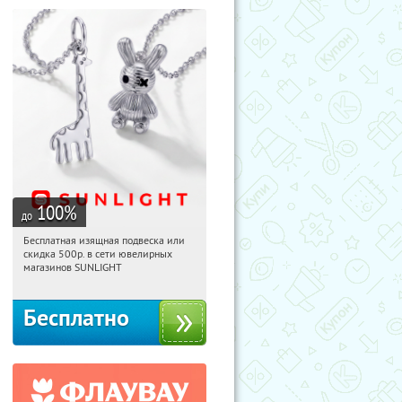
100
%
до
Бесплатная изящная подвеска или
19:27:39
Получили:
73
скидка 500р. в сети ювелирных
Россия
магазинов SUNLIGHT
Бесплатно