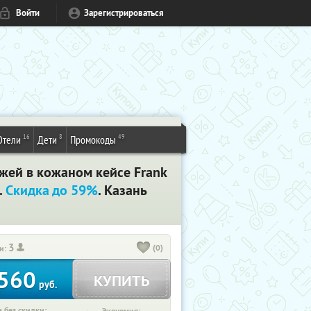
Войти
Зарегистрироваться
16
8
49
Отели
Дети
Промокоды
жей в кожаном кейсе Frank
.
Скидка до 59%
. Казань
3
(0)
и:
560
КУПИТЬ
руб.
 без скидки: