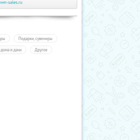
own-sales.ru
ары
Подарки, сувениры
 дома и дачи
Другое