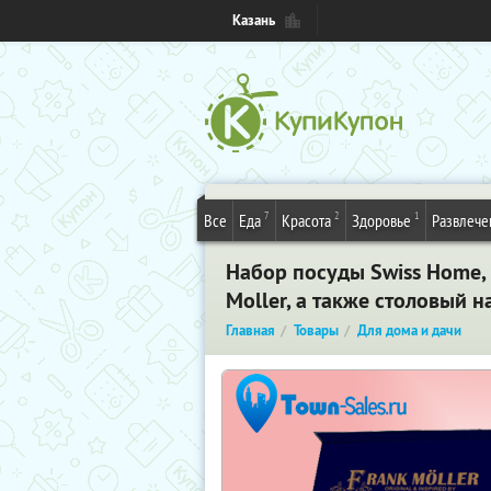
Казань
7
2
1
Все
Еда
Красота
Здоровье
Развлече
Набор посуды Swiss Home,
Moller, а также столовый н
Главная
Товары
Для дома и дачи