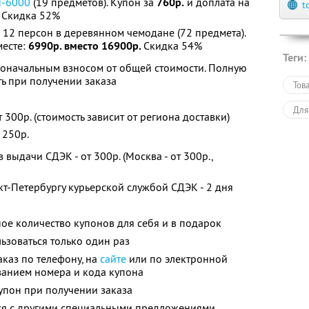
H-6000
(19 предметов). Купон за
760р.
и доплата на
t
.
Скидка 52%
 12 персон в деревянном чемодане (72 предмета).
месте:
6990р. вместо 16900р.
Скидка 54%
Теги:
воначальным взносом от общей стоимости. Полную
ь при получении заказа
Тов
Для
 300р. (стоимость зависит от региона доставки)
 250р.
выдачи СДЭК - от 300р. (Москва - от 300р.,
кт-Петербургу курьерской службой СДЭК - 2 дня
ое количество купонов для себя и в подарок
зоваться только один раз
каз по телефону, на
сайте
или по электронной
занием номера и кода купона
упон при получении заказа
тся с другими специальными предложениями