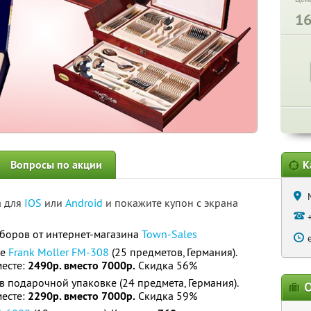
1
Вопросы по акции
К
а для
IOS
или
Android
и покажите купон с экрана
боров от интернет-магазина
Town-Sales
се
Frank Moller FM-308
(25 предметов, Германия).
месте:
2490р. вместо 7000р.
Скидка 56%
в подарочной упаковке (24 предмета, Германия).
О
месте:
2290р. вместо 7000р.
Скидка 59%