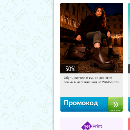
-30
%
Обувь, одежда и сумки для всей
19:27:39
Получи первым!
семьи в магазине kari на Wildberries
Россия
Промокод