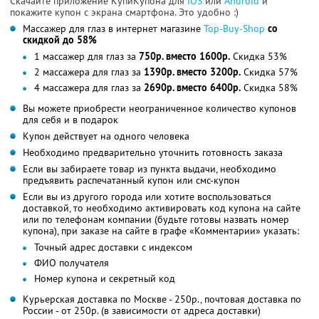
Скачайте приложение КупиКупона для
IOS
или
Android
и
покажите купон с экрана смартфона. Это удобно :)
Массажер для глаз в интернет магазине
Top-Buy-Shop
со
скидкой до 58%
1 массажер для глаз за
750р. вместо 1600р.
Скидка 53%
2 массажера для глаз за
1390р. вместо 3200р.
Скидка 57%
4 массажера для глаз за
2690р. вместо 6400р.
Скидка 58%
Вы можете приобрести неограниченное количество купонов
для себя и в подарок
Купон действует на одного человека
Необходимо предварительно уточнить готовность заказа
Если вы забираете товар из пункта выдачи, необходимо
предъявить распечатанный купон или смс-купон
Если вы из другого города или хотите воспользоваться
доставкой, то необходимо активировать код купона на сайте
или по телефонам компании (будьте готовы назвать номер
купона), при заказе на сайте в графе «Комментарии» указать:
Точный адрес доставки с индексом
ФИО получателя
Номер купона и секретный код
Курьерская доставка по Москве - 250р., почтовая доставка по
России - от 250р. (в зависимости от адреса доставки)