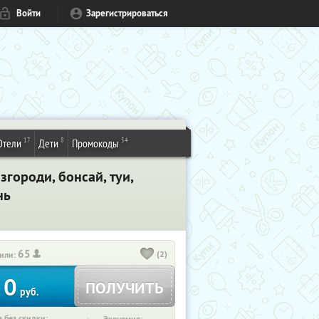
Войти
Зарегистрироваться
17
8
54
Отели
Дети
Промокоды
городи, бонсай, туи,
нь
65
(2)
или:
0
ПОЛУЧИТЬ
руб.
 без скидки: