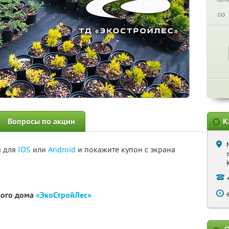
∞
Вопросы по акции
К
а для
IOS
или
Android
и покажите купон с экрана
вого дома
«ЭкоСтройЛес»