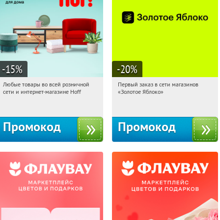
-15
%
-20
%
Любые товары во всей розничной
Первый заказ в сети магазинов
16:57:52
Получили:
83
16:57:52
Получи первым!
сети и интернет-магазине Hoff
«Золотое Яблоко»
Москва, 1-й Волоколамский проезд,
Россия
10с1
Промокод
Промокод