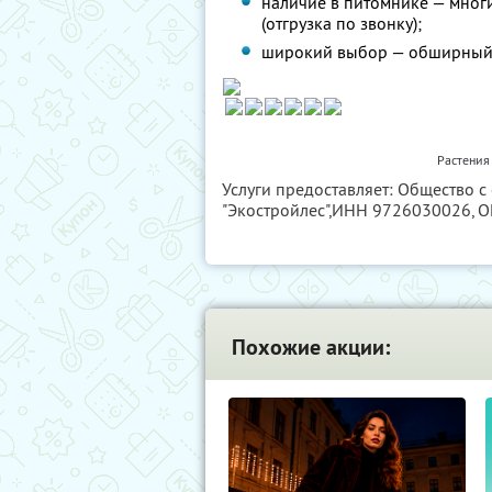
наличие в питомнике — мног
(отгрузка по звонку);
широкий выбор — обширный а
Растения
Услуги предоставляет: Общество 
"Экостройлес",
ИНН 9726030026
, 
Похожие акции: