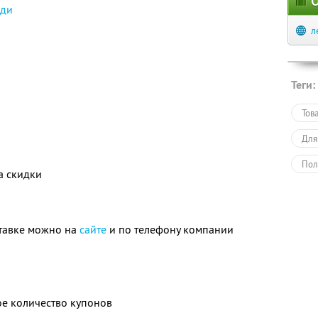
О
оди
л
Теги:
Тов
Для
Пол
а скидки
тавке можно на
сайте
и по телефону компании
е количество купонов