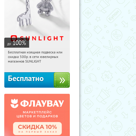
100
%
до
Бесплатная изящная подвеска или
16:57:52
Получили:
74
скидка 500р. в сети ювелирных
Россия
магазинов SUNLIGHT
Бесплатно