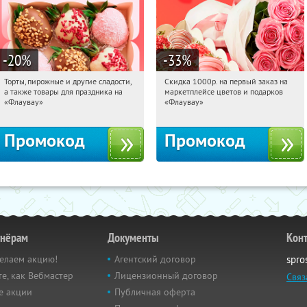
-20
%
-33
%
Торты, пирожные и другие сладости,
Скидка 1000р. на первый заказ на
16:57:52
Получили:
6
16:57:52
Получили:
18
а также товары для праздника на
маркетплейсе цветов и подарков
Россия
Россия
«Флаувау»
«Флаувау»
Промокод
Промокод
тнёрам
Документы
Кон
елаем акцию!
Агентский договор
spro
е, как Вебмастер
Лицензионный договор
Связ
е акции
Публичная оферта