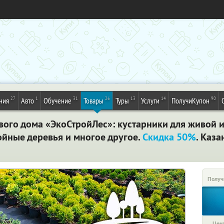
27
1
31
26
13
14
90
ния
Авто
Обучение
Товары
Туры
Услуги
ПолучиКупон
вого дома «ЭкоСтройЛес»: кустарники для живой из
йные деревья и многое другое.
Скидка 50%
. Каза
Получ
Цена