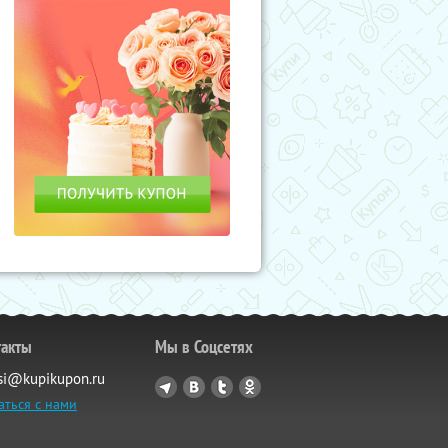
такты
Мы в Соцсетях
si@kupikupon.ru
аться с нами