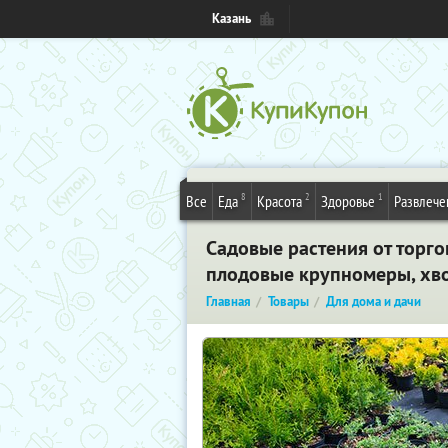
Казань
8
2
1
Все
Еда
Красота
Здоровье
Развлече
Садовые растения от торго
плодовые крупномеры, хво
Главная
Товары
Для дома и дачи