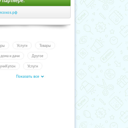
 партнере:
есохоз.рф
ары
Услуги
Товары
 дома и дачи
Другое
учиКупон
Услуги
Показать все