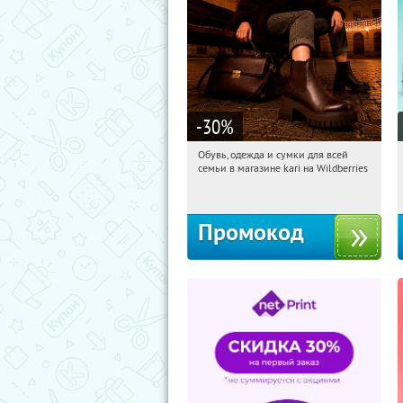
-30
%
Обувь, одежда и сумки для всей
16:57:52
Получили:
32
семьи в магазине kari на Wildberries
Россия
Промокод