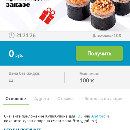
108
:
:
Получили:
0
руб.
Цена без скидки:
Экономия:
∞
100
%
Основное
Адреса
Отзывы
Вопросы по акции
Скачайте приложение КупиКупона для
IOS
или
Android
и
покажите купон с экрана смартфона. Это удобно :)