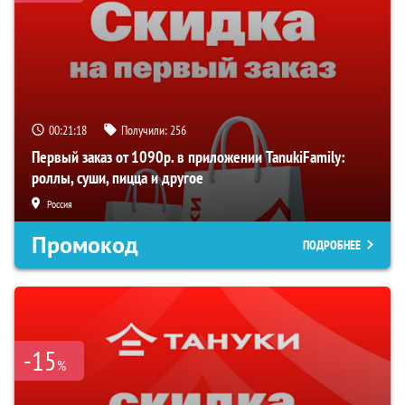
00:21:17
Получили:
256
Первый заказ от 1090р. в приложении TanukiFamily:
роллы, суши, пицца и другое
Россия
Промокод
ПОДРОБНЕЕ
-15
%