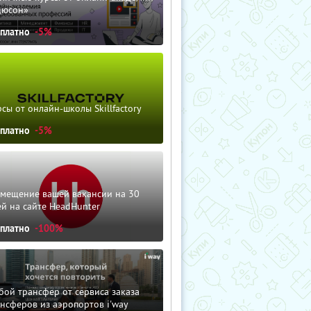
дюсон»
сплатно
-5%
сы от онлайн-школы Skillfactory
сплатно
-5%
змещение вашей вакансии на 30
й на сайте HeadHunter
сплатно
-100%
ой трансфер от сервиса заказа
нсферов из аэропортов i'way