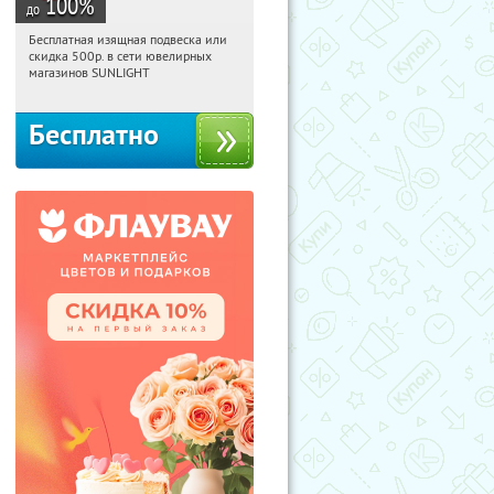
100
%
до
Бесплатная изящная подвеска или
02:49:56
Получили:
73
скидка 500р. в сети ювелирных
Россия
магазинов SUNLIGHT
Бесплатно