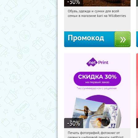
-30
%
Обувь, одежда и сумки для всей
02:49:56
Получили:
30
семьи в магазине kari на Wildberries
Россия
Промокод
-30
%
Печать фотографий, фотокниг от
02:49:56
Получили:
4
сервиса цифровой печати netPrint