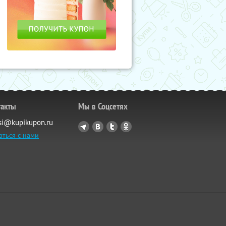
такты
Мы в Соцсетях
si@kupikupon.ru
аться с нами