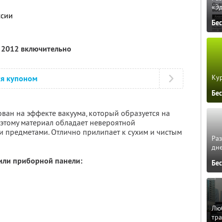
«Э
ссии
Бе
я 2012 включительно
Кур
ся купоном
Бе
ван на эффекте вакуума, который образуется на
 этому материал обладает невероятной
и предметами. Отлично прилипает к сухим и чистым
Ра
дне
 или приборной панели:
Бе
Люб
тра