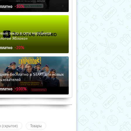
сплатно
-10%
вый заказ в сети магазинов
олотое Яблоко»
сплатно
-20%
дней бесплатно в START для новых
льзователей
сплатно
-100%
о (скрытое)
Товары