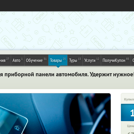
27
1
31
25
13
12
85
ния
Авто
Обучение
Товары
Туры
Услуги
ПолучиКупон
я приборной панели автомобиля. Удержит нужное!
Купил
Цена