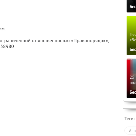
Бе
мм.
Пер
«З
с ограниченной ответственностью «Правопорядок»,
038980
Бе
25 
по
Бе
Теги:
Авт