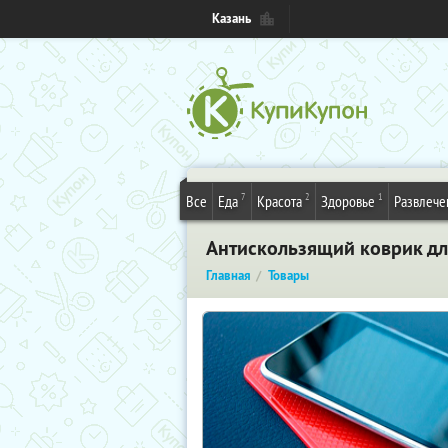
Казань
7
2
1
Все
Еда
Красота
Здоровье
Развлече
Антискользящий коврик дл
Главная
Товары