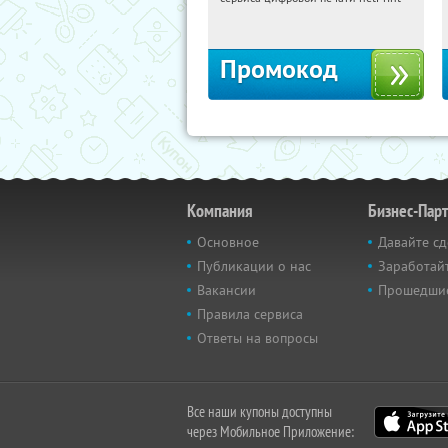
Россия
Промокод
Компания
Бизнес-Пар
Основное
Давайте сд
Публикации о нас
Заработайт
Вакансии
Прошедши
Правила сервиса
Ответы на вопросы
Все наши купоны доступны
через Мобильное Приложение: