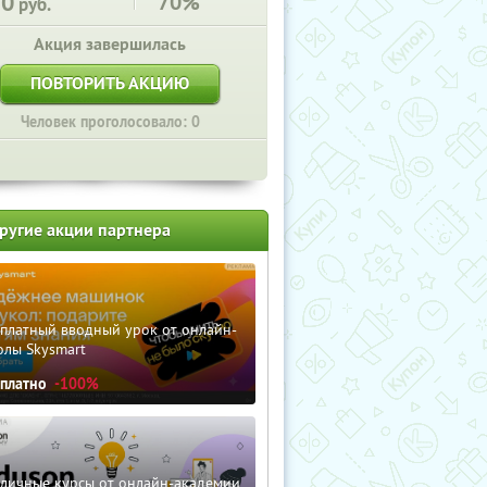
70
70%
руб.
Акция завершилась
ПОВТОРИТЬ АКЦИЮ
Человек проголосовало: 0
ругие акции партнера
сплатный вводный урок от онлайн-
олы Skysmart
сплатно
-100%
зличные курсы от онлайн-академии