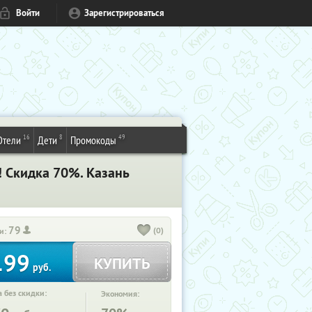
Войти
Зарегистрироваться
16
8
49
Отели
Дети
Промокоды
 Скидка 70%. Казань
79
(0)
и:
199
КУПИТЬ
руб.
 без скидки:
Экономия: