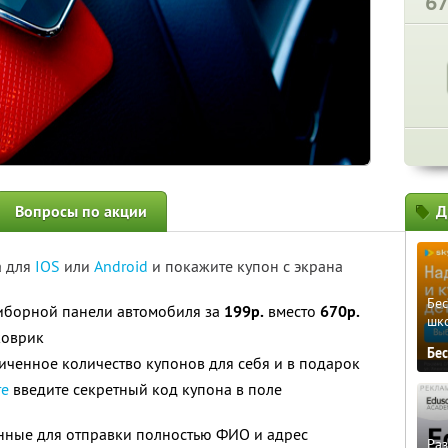
6
Вопросы по акции
Д
а для
IOS
или
Android
и покажите купон с экрана
Бе
иборной панели автомобиля за
199р.
вместо
670р.
шк
коврик
Бе
ченное количество купонов для себя и в подарок
те
введите секретный код купона в поле
анные для отправки полностью ФИО и адрес
Ра