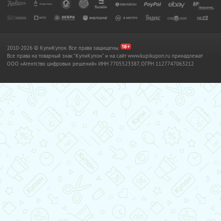
2010-2026 © КупиКупон. Все права защищены.
Все права на товарный знак "КупиКупон" и на сайт www.kupikupon.ru принадлежат
OOO «Агентство цифровых решений» ИНН 7705523387, ОГРН 1127747063212