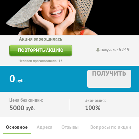
Акция завершилась
6249
ПОВТОРИТЬ АКЦИЮ
Получили:
Человек проголосовало: 13
ПОЛУЧИТЬ
0
руб.
Цена без скидки:
Экономия:
5000
100%
руб.
Основное
Адреса
Отзывы
Вопросы по акции