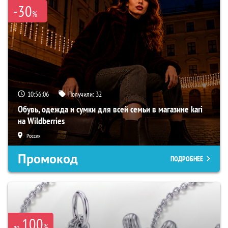
-30
%
10:56:05
Получили:
32
Обувь, одежда и сумки для всей семьи в магазине kari
на Wildberries
Россия
Промокод
ПОДРОБНЕЕ
100
%
до