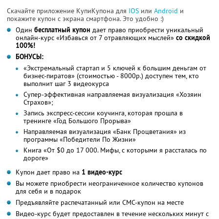
Скачайте приложение КупиКупона для
IOS
или
Android
и
покажите купон с экрана смартфона. Это удобно :)
Один
бесплатный купон
дает право приобрести уникальный
онлайн-курс «Избавься от 7 отравляющих мыслей»
со скидкой
100%!
БОНУСЫ:
«Экстремальный стартап и 5 ключей к большим деньгам от
бизнес-пиратов» (стоимостью - 8000р.) доступен тем, кто
выполнит шаг 3 видеокурса
Супер-эффективная направляемая визуализация «Хозяин
Страхов»;
Запись экспресс-сессии коучинга, которая прошла в
тренинге «Год Большого Прорыва»
Направляемая визуализация «Банк Процветания» из
программы «Победители По Жизни»
Книга «От $0 до 17 000. Мифы, с которыми я рассталась по
дороге»
Купон дает право на
1 видео-курс
Вы можете приобрести неограниченное количество купонов
для себя и в подарок
Предъявляйте распечатанный или СМС-купон на месте
Видео-курс будет предоставлен в течение нескольких минут с