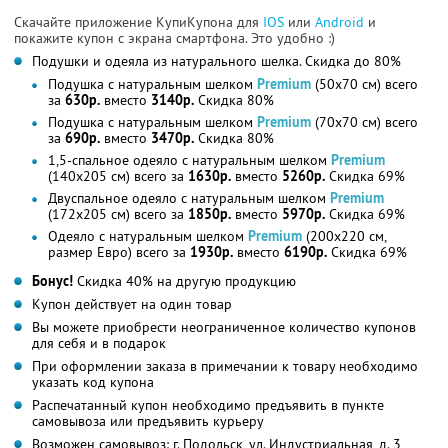
Скачайте приложение КупиКупона для
IOS
или
Android
и
покажите купон с экрана смартфона. Это удобно :)
Подушки и одеяла из натурального шелка. Скидка до 80%
Подушка с натуральным шелком
Premium
(50х70 см) всего
за
630р.
вместо
3140р.
Скидка 80%
Подушка с натуральным шелком
Premium
(70х70 см) всего
за
690р.
вместо
3470р.
Скидка 80%
1,5-спальное одеяло с натуральным шелком
Premium
(140х205 см) всего за
1630р.
вместо
5260р.
Скидка 69%
Двуспальное одеяло с натуральным шелком
Premium
(172х205 см) всего за
1850р.
вместо
5970р.
Скидка 69%
Одеяло с натуральным шелком
Premium
(200х220 см,
размер Евро) всего за
1930р.
вместо
6190р.
Скидка 69%
Бонус!
Скидка 40% на другую продукцию
Купон действует на один товар
Вы можете приобрести неограниченное количество купонов
для себя и в подарок
При оформлении заказа в примечании к товару необходимо
указать код купона
Распечатанный купон необходимо предъявить в пункте
самовывоза или предъявить курьеру
Возможен самовывоз: г. Подольск, ул. Индустриальная, д. 3