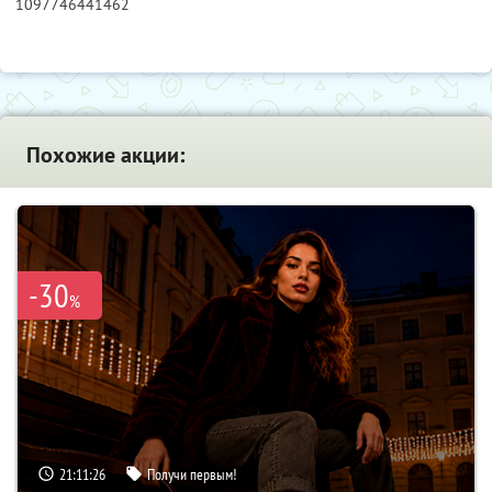
1097746441462
Похожие акции:
-30
%
21:11:25
Получи первым!