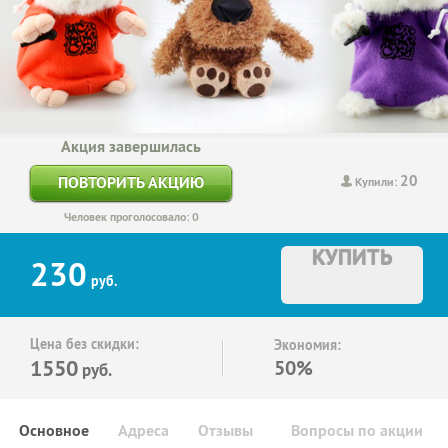
Акция завершилась
20
ПОВТОРИТЬ АКЦИЮ
Купили:
Человек проголосовало: 0
КУПИТЬ
230
руб.
Цена без скидки:
Экономия:
1550
50%
руб.
Основное
Адреса
Отзывы
Вопросы по акции