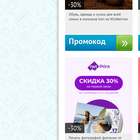
-30
%
Обувь, одежда и сумки для всей
09:51:07
Получили:
32
семьи в магазине kari на Wildberries
Россия
Промокод
-30
%
Печать фотографий, фотокниг от
09:51:07
Получили:
4