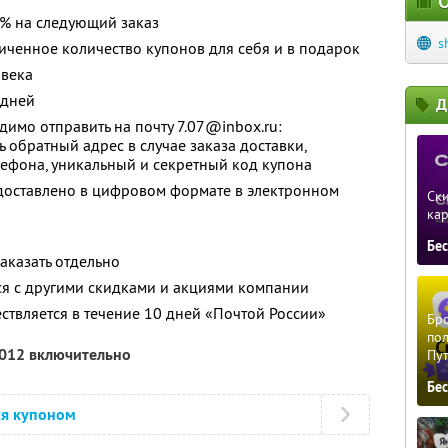
О
0% на следующий заказ
s
ченное количество купонов для себя и в подарок
овека
 дней
Д
имо отправить на почту 7.07@inbox.ru:
ь обратный адрес в случае заказа доставки,
ефона, уникальный и секретный код купона
оставлено в цифровом формате в электронном
Ски
ка
Бе
аказать отдельно
ся с другими скидками и акциями компании
ствляется в течение 10 дней «Почтой России»
Бро
пол
2012 включительно
Пу
Бе
ся купоном