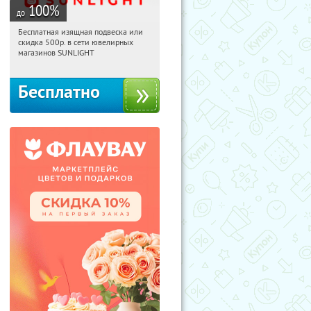
100
%
до
Бесплатная изящная подвеска или
09:51:07
Получили:
74
скидка 500р. в сети ювелирных
Россия
магазинов SUNLIGHT
Бесплатно