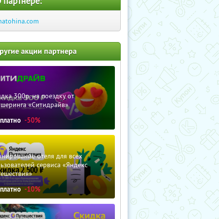
 партнере:
hatohina.com
ругие акции партнера
дка 300р. на поездку от
ршеринга «Ситидрайв»
сплатно
-50%
нирование отеля для всех
ьзователей сервиса «Яндекс
тешествия»
сплатно
-10%