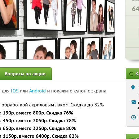
6
Вопросы по акции
К
а для
IOS
или
Android
и покажите купон с экрана
с обработкой акриловым лаком. Скидка до 82%
а 190р. вместо 800р. Скидка 76%
а 450р. вместо 2050р. Скидка 78%
а 650р. вместо 3250р. Скидка 80%
а 1150р. вместо 6400р. Скидка 82%