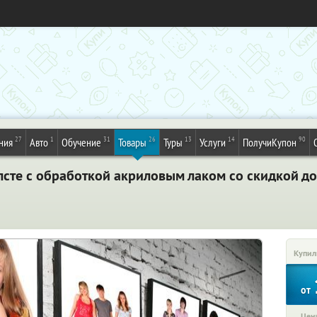
27
1
31
26
13
14
90
ния
Авто
Обучение
Товары
Туры
Услуги
ПолучиКупон
лсте с обработкой акриловым лаком со скидкой д
Купил
от
Цена