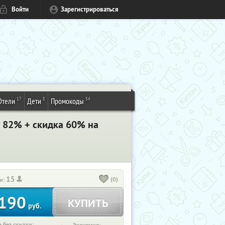
Войти
Зарегистрироваться
17
8
54
Отели
Дети
Промокоды
о 82% + скидка 60% на
15
(0)
и:
190
КУПИТЬ
руб.
 без скидки: