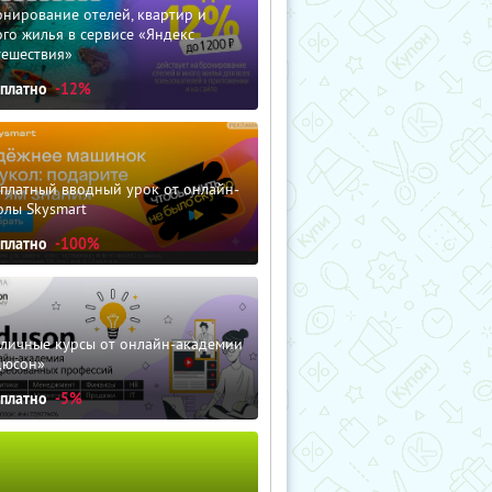
нирование отелей, квартир и
го жилья в сервисе «Яндекс
тешествия»
сплатно
-12%
сплатный вводный урок от онлайн-
олы Skysmart
сплатно
-100%
зличные курсы от онлайн-академии
дюсон»
сплатно
-5%