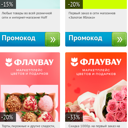
-15
%
-20
%
Любые товары во всей розничной
Первый заказ в сети магазинов
09:51:07
Получили:
83
09:51:07
Получи первым!
сети и интернет-магазине Hoff
«Золотое Яблоко»
Москва, 1-й Волоколамский проезд,
Россия
10с1
Промокод
Промокод
-20
%
-33
%
Торты, пирожные и другие сладости,
Скидка 1000р. на первый заказ на
09:51:07
Получили:
6
09:51:07
Получили:
18