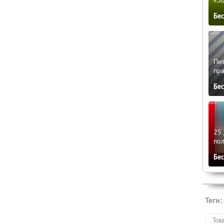
Бе
Пит
пра
Бе
25 
по
Бе
Теги:
Тов