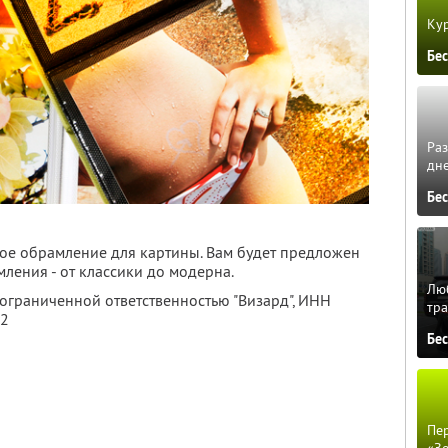
Кур
Бе
Ра
дне
Бе
ное обрамление для картины. Вам будет предложен
ения - от классики до модерна.
Люб
 ограниченной ответственностью "Визард",
ИНН
тра
02
Бе
Пер
«З