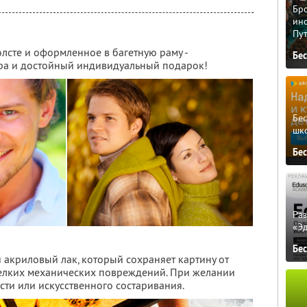
Бро
ино
Пу
лсте и оформленное в багетную раму -
Бе
ра и достойный индивидуальный подарок!
Бе
шк
Бе
Ра
«Э
Бе
 акриловый лак, который сохраняет картину от
мелких механических повреждений. При желании
ти или искусственного состаривания.