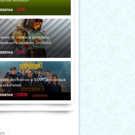
сплатно
-20%
ание от сервиса доставки
вильного питания Justfood
сплатно
-27%
дней бесплатно в START для новых
льзователей
сплатно
-100%
ары