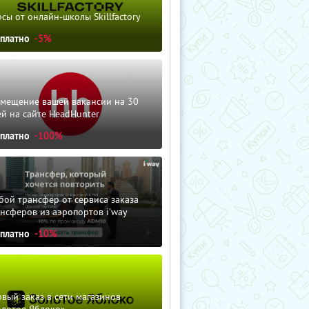
сы от онлайн-школы Skillfactory
сплатно
-5%
змещение вашей вакансии на 30
й на сайте HeadHunter
сплатно
-100%
ой трансфер от сервиса заказа
нсферов из аэропортов i'way
сплатно
-10%
вый заказ в сети магазинов
олотое Яблоко»