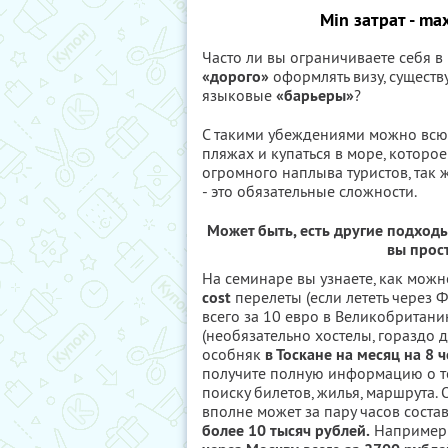
Min
затрат -
ma
Часто ли вы ограничиваете себя в 
«дорого»
оформлять визу, сущест
языковые
«барьеры»
?
С такими убеждениями можно всю ж
пляжах и купаться в море, которое
огромного наплыва туристов, так 
- это обязательные сложности.
Может быть, есть другие подход
вы прос
На семинаре вы узнаете, как мож
cost
перелеты (если лететь через 
всего за 10 евро в Великобритани
(необязательно хостелы, гораздо
особняк
в Тоскане
на месяц на 8 
получите полную информацию о то
поиску билетов, жилья, маршрута.
вполне может за пару часов соста
более 10 тысяч рублей.
Например: