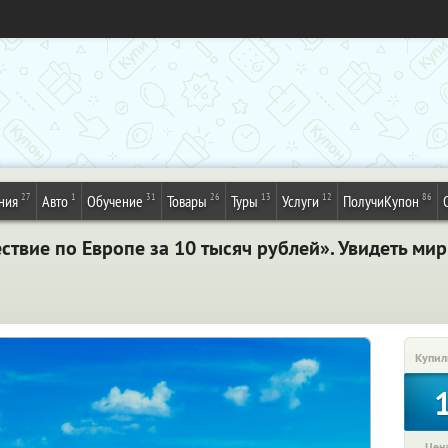
27
1
31
26
13
12
86
ния
Авто
Обучение
Товары
Туры
Услуги
ПолучиКупон
твие по Европе за 10 тысяч рублей». Увидеть мир
Купил
Цена