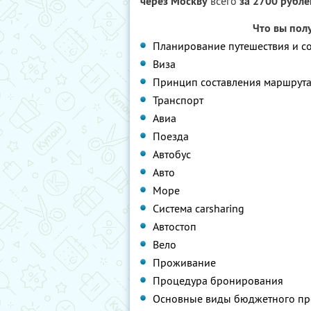
через Москву
всего
за 2700 рубле
Что вы пол
Планирование путешествия и с
Виза
Принцип составления маршрут
Транспорт
Авиа
Поезда
Автобус
Авто
Море
Система carsharing
Автостоп
Вело
Проживание
Процедура бронирования
Основные виды бюджетного пр