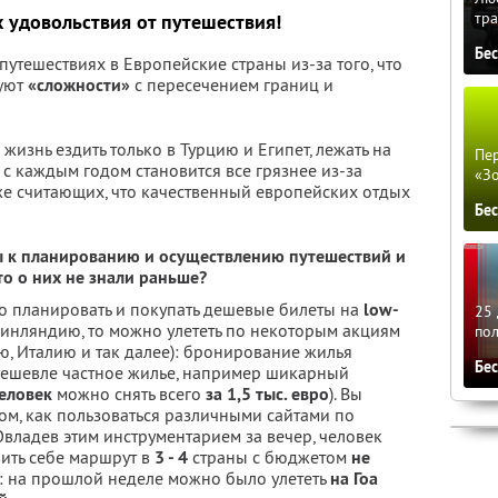
тра
х
удовольствия от путешествия!
Бе
путешествиях в Европейские страны из-за того, что
вуют
«сложности»
с пересечением границ и
изнь ездить только в Турцию и Египет, лежать на
Пер
 с каждым годом становится все грязнее из-за
«З
же считающих, что качественный европейских отдых
Бе
ы к планированию и осуществлению путешествий и
то о них не знали раньше?
но планировать и покупать дешевые билеты на
low-
25 
Финляндию, то можно улететь по некоторым акциям
по
ю, Италию и так далее): бронирование жилья
Бе
 дешевле частное жилье, например шикарный
человек
можно снять всего
за 1,5 тыс. евро
). Вы
м, как пользоваться различными сайтами по
 Овладев этим инструментарием за вечер, человек
вить себе маршрут в
3 - 4
страны с бюджетом
не
 на прошлой неделе можно было улететь
на Гоа