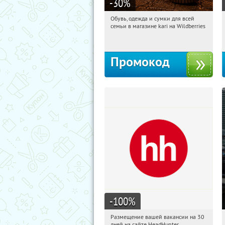
-30
%
Обувь, одежда и сумки для всей
05:20:53
Получили:
31
семьи в магазине kari на Wildberries
Россия
Промокод
-100
%
Размещение вашей вакансии на 30
05:20:53
Получили:
2
дней на сайте HeadHunter