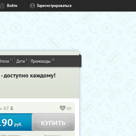
Войти
Зарегистрироваться
17
8
50
Отели
Дети
Промокоды
 - доступно каждому!
67
(0)
и:
190
КУПИТЬ
руб.
 без скидки: