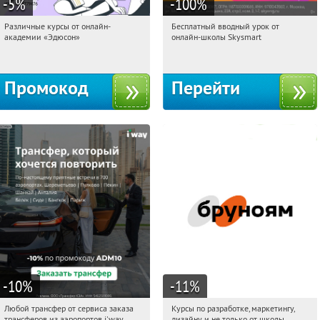
-5
%
-100
%
Различные курсы от онлайн-
Бесплатный вводный урок от
05:20:53
Получили:
2
05:20:53
Получи первым!
академии «Эдюсон»
онлайн-школы Skysmart
Россия
Россия
Промокод
Перейти
-10
%
-11
%
Любой трансфер от сервиса заказа
Курсы по разработке, маркетингу,
05:20:53
Получи первым!
05:20:53
Получи первым!
трансферов из аэропортов i'way
дизайну и не только от школы