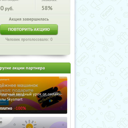
Экономия:
50
58%
руб.
Акция завершилась
ПОВТОРИТЬ АКЦИЮ
Человек проголосовало: 0
ругие акции партнера
сплатный вводный урок от онлайн-
олы Skysmart
сплатно
-100%