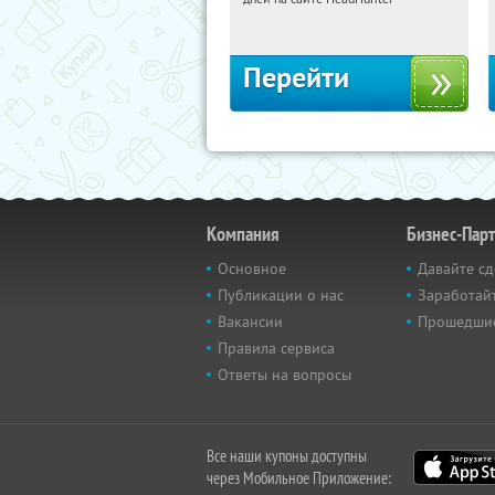
Россия
Перейти
Компания
Бизнес-Пар
Основное
Давайте сд
Публикации о нас
Заработайт
Вакансии
Прошедши
Правила сервиса
Ответы на вопросы
Все наши купоны доступны
через Мобильное Приложение: