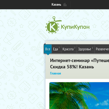
Казань
7
2
1
Все
Еда
Красота
Здоровье
Развлече
Интернет-семинар «Путешес
Скидка 58%! Казань
Главная