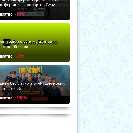
нсферов из аэропортов i'way
сплатно
-10%
вый заказ в сети магазинов
олотое Яблоко»
сплатно
-20%
дней бесплатно в START для новых
льзователей
сплатно
-100%