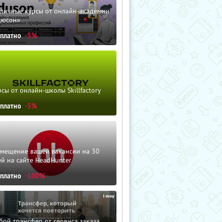
зличные курсы от онлайн-академии
дюсон»
сплатно
-5%
сы от онлайн-школы Skillfactory
сплатно
-5%
змещение вашей вакансии на 30
й на сайте HeadHunter
сплатно
-100%
ой трансфер от сервиса заказа