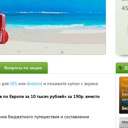
4
Вопросы по акции
Д
а для
IOS
или
Android
и покажите купон с экрана
Бе
е по Европе за 10 тысяч рублей»
за 190р. вместо
шк
Бе
ия бюджетного путешествия и составления