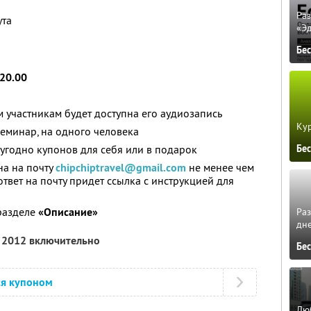
Ра
ута
«Э
Бе
 20.00
 участникам будет доступна его аудиозапись
Кур
семинар, на одного человека
Бе
угодно купонов для себя или в подарок
на на почту
chipchiptravel@gmail.com
не менее чем
ответ на почту придет ссылка с инструкцией для
разделе
«Описание»
Ра
дне
я 2012 включительно
Бе
ся купоном
Люб