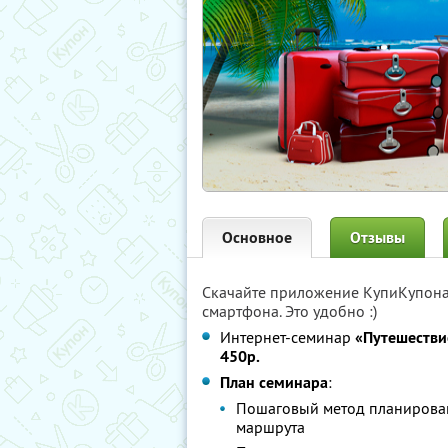
Основное
Отзывы
Скачайте приложение КупиКупон
смартфона. Это удобно :)
Интернет-семинар
«Путешестви
450р.
План семинара
:
Пошаговый метод планирован
маршрута