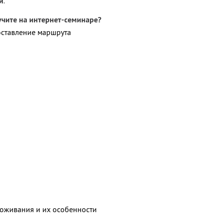
й
.
учите на интернет-семинаре?
оставление маршрута
а
оживания и их особенности