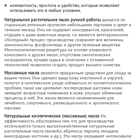
компактность, простота и удобство, которые позволяют
использовать его в любых условиях.
Натуральное растительное мыло ручной работы
делается по
старинным аптечным прописям небольшими партиями и зреет в
течение месяца. Оно не содержит консервантов, красителей,
отдушек и даже животных жиров, т.е. является вегетарианским.
«Холодный» процесс производства сохраняет все витамины,
аминокислоты, фосфолипиды и другие полезные вещества.
Многокомпонентная рецептура на основе оливкового,
кокосового и других масел, отсутствие синтетических
ингредиентов, лучшее сырье в сочетании с отлаженной
технологией позволили создать продукт высшего качества.
Массажные масла
являются прекрасным средством для ухода за
вашим телом. Они сделают вашу кожу эластичной и упругой,
помогут в комплексном уходе избавиться от косметологических
проблем, таких как целлюлит, послеродовые растяжки кожи,
замедлят возрастные изменения в коже, улучшат обменные
процессы в ней. Эти масла являются незаменимыми для
лечебного, спортивного, релаксационного и эротического
массажа.
Натуральные косметические (массажные) масла
Их
эффективность обусловлена тем, что для производства
используются только высококачественные натуральные
растительные масла (жожоба, абрикоса, персика, миндаля,
виноградных косточек и др.). Эти масла оказывают интенсивное