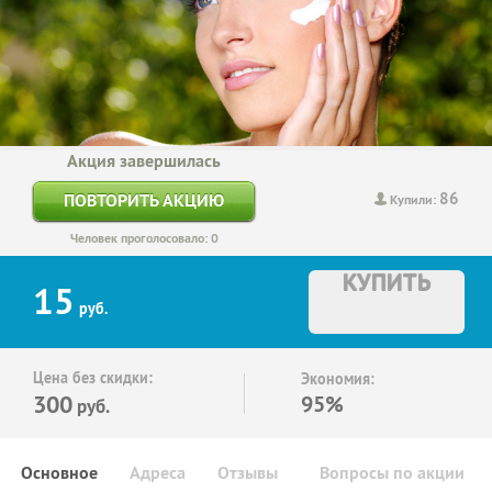
Акция завершилась
86
ПОВТОРИТЬ АКЦИЮ
Купили:
Человек проголосовало: 0
КУПИТЬ
15
руб.
Цена без скидки:
Экономия:
300
95%
руб.
Основное
Адреса
Отзывы
Вопросы по акции