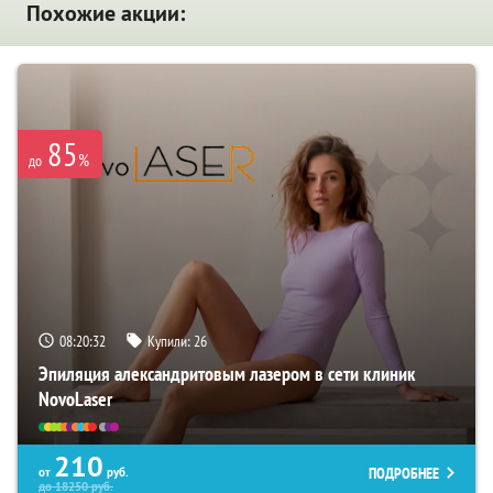
Похожие акции:
85
%
до
08:20:32
Купили:
26
Эпиляция александритовым лазером в сети клиник
NovoLaser
210
ПОДРОБНЕЕ
от
руб.
до
18250
руб.