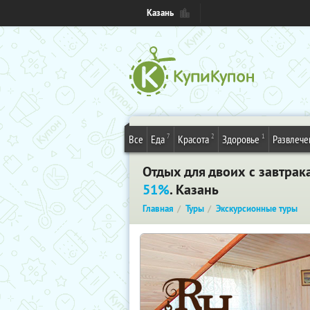
Казань
7
2
1
Все
Еда
Красота
Здоровье
Развлече
Отдых для двоих с завтрак
51%
. Казань
Главная
Туры
Экскурсионные туры