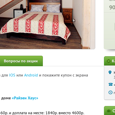
9
Вопросы по акции
К
а для
IOS
или
Android
и покажите купон с экрана
м доме
«Райзен Хаус»
О
60р. и доплата на месте: 1840р. вместо 4600р.