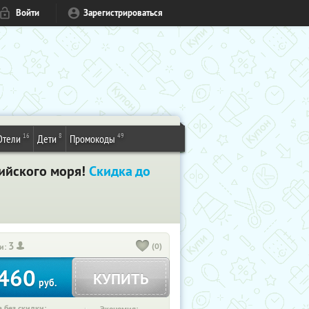
Войти
Зарегистрироваться
16
8
49
Отели
Дети
Промокоды
тийского моря!
Скидка до
3
(0)
и:
460
КУПИТЬ
руб.
 без скидки: