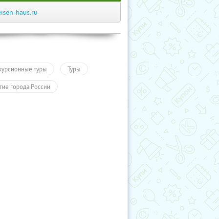
eisen-haus.ru
курсионные туры
Туры
гие города России