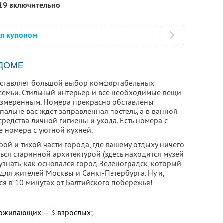
019 включительно
ся купоном
 ДОМЕ
доставляет большой выбор комфортабельных
семьи. Стильный интерьер и все необходимые вещи
азмеренным. Номера прекрасно обставлены
альне вас ждет заправленная постель, а в ванной
средства личной гигиены и ухода. Есть номера с
е номера с уютной кухней.
рой и тихой части города, где вашему отдыху ничего
ься старинной архитектурой (здесь находится музей
 узнать, как основался город Зеленоградск, который
ля жителей Москвы и Санкт-Петербурга. Ну и,
ся в 10 минутах от Балтийского побережья!
роживающих — 3 взрослых;