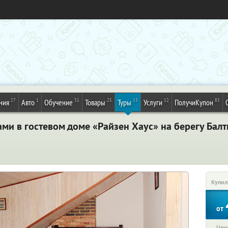
27
1
31
25
13
12
85
ния
Авто
Обучение
Товары
Туры
Услуги
ПолучиКупон
ами в гостевом доме «Райзен Хаус» на берегу Бал
Купил
от
Цена