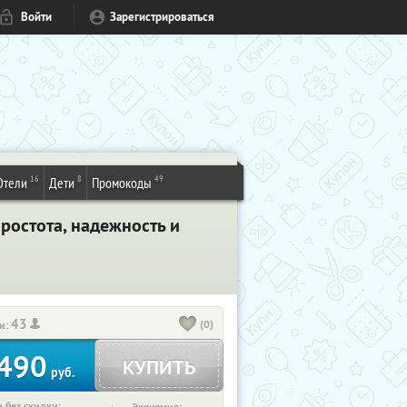
Войти
Зарегистрироваться
16
8
49
Отели
Дети
Промокоды
ростота, надежность и
43
(0)
и:
490
КУПИТЬ
руб.
 без скидки: