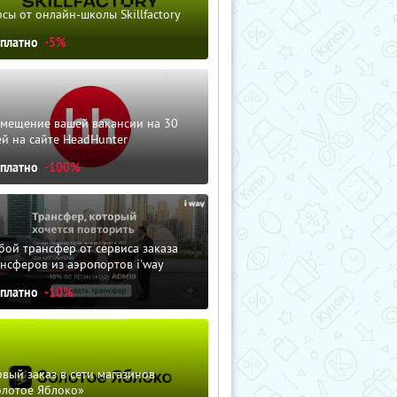
сы от онлайн-школы Skillfactory
сплатно
-5%
змещение вашей вакансии на 30
й на сайте HeadHunter
сплатно
-100%
ой трансфер от сервиса заказа
нсферов из аэропортов i'way
сплатно
-10%
вый заказ в сети магазинов
олотое Яблоко»