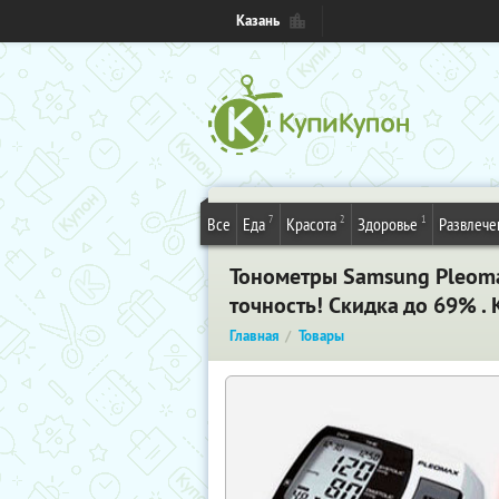
Казань
7
2
1
Все
Еда
Красота
Здоровье
Развлече
Тонометры Samsung Pleomax
точность! Скидка до 69% . 
Главная
Товары