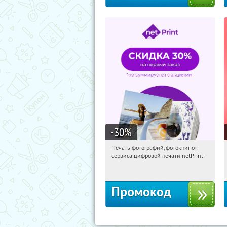
-30
%
Печать фотографий, фотокниг от
18:28:24
Получили:
4
сервиса цифровой печати netPrint
Россия
Промокод