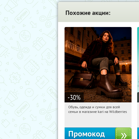
Похожие акции:
-30
%
Обувь, одежда и сумки для всей
18:28:24
Получили:
31
семьи в магазине kari на Wildberries
Россия
Промокод