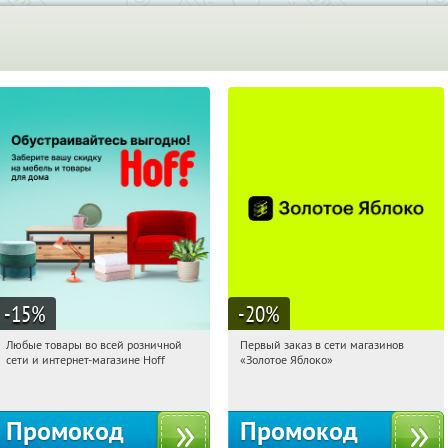
-15
%
-20
%
Любые товары во всей розничной
Первый заказ в сети магазинов
18:28:24
Получили:
83
18:28:24
Получи первым!
сети и интернет-магазине Hoff
«Золотое Яблоко»
Москва, 1-й Волоколамский проезд,
Россия
10с1
Промокод
Промокод