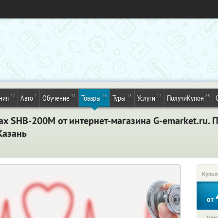
27
1
31
26
13
12
85
ния
Авто
Обучение
Товары
Туры
Услуги
ПолучиКупон
 SHB-200M от интернет-магазина G-emarket.ru. П
Казань
Купил
от
Цена