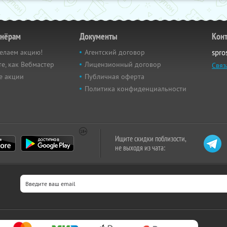
тнёрам
Документы
Кон
елаем акцию!
Агентский договор
spro
е, как Вебмастер
Лицензионный договор
Связ
е акции
Публичная оферта
Политика конфиденциальности
Ищите скидки поблизости,
не выходя из чата: