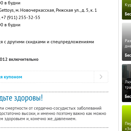
00 в будни
Кур
ttoys, м. Новочеркасская, Рижская ул., д. 5, к. 1
Бе
 +7 (911) 255-32-55
00 в будни
Ра
ся с другими скидками и спецпредложениями
дне
Бе
2012 включительно
ся купоном
Люб
тра
дьте здоровы!
Бе
ли смертности от сердечно-сосудистых заболеваний
достаточно высоки, и именно поэтому важно как можно
м здоровьем и, конечно же, давлением.
Пер
«З