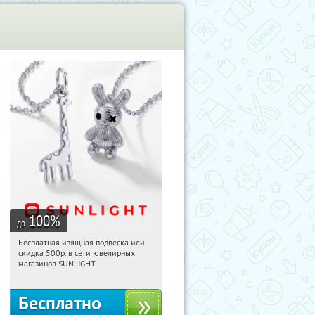
100
%
до
Бесплатная изящная подвеска или
18:28:24
Получили:
74
скидка 500р. в сети ювелирных
Россия
магазинов SUNLIGHT
Бесплатно