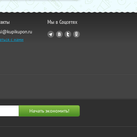
такты
Мы в Соцсетях
si@kupikupon.ru
аться с нами