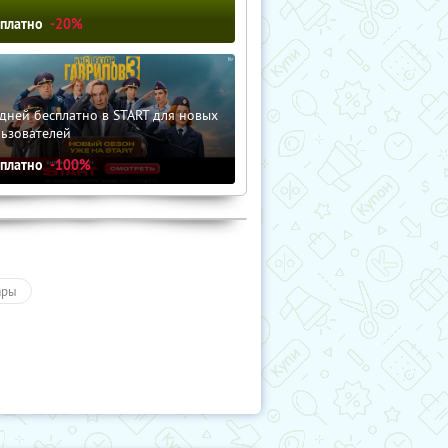
сплатно
-20%
дней бесплатно в START для новых
льзователей
сплатно
-100%
ары