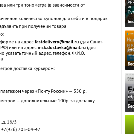
Бро
два или три тонометра (в зависимости от
ино
Пу
ченное количество купонов для себя и в подарок
Бе
едъявить при получении товара
о:
 форме на адрес
fastdelivery@mail.ru
(для Санкт-
 РФ) или на адрес
msk.dostavka@mail.ru
(для
Бе
о указать точный адрес, телефон, Ф.И.О.
шк
на
Бе
метров доставка курьером:
латежом через «Почту России» — 350 р.
Ра
«Э
ометров — дополнительные 100р. за доставку
Бе
, д. 16/5
 +7(926) 705-04-47