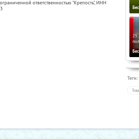
 ограниченной ответственностью "Крепость",
ИНН
Бе
73
25 
по
Бе
Теги:
Тов