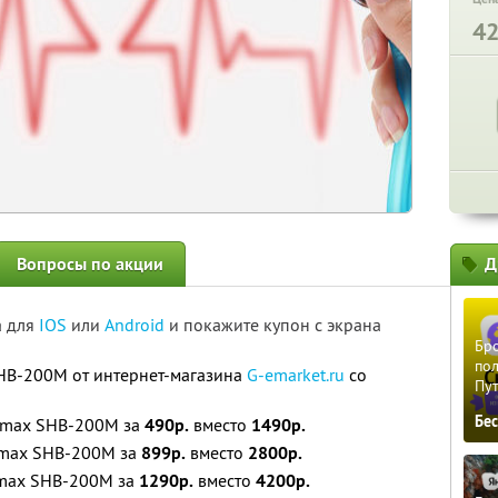
4
Вопросы по акции
Д
а для
IOS
или
Android
и покажите купон с экрана
Бро
пол
HB-200M от интернет-магазина
G-emarket.ru
со
Пу
Бе
omax SHB-200M за
490р.
вместо
1490р.
omax SHB-200M за
899р.
вместо
2800р.
omax SHB-200M за
1290р.
вместо
4200р.