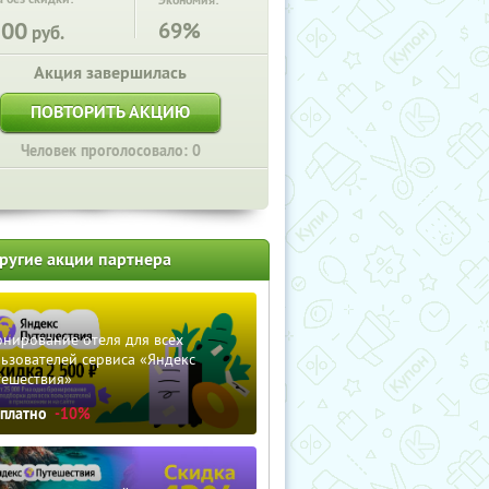
Экономия:
200
69%
руб.
Акция завершилась
ПОВТОРИТЬ АКЦИЮ
Человек проголосовало: 0
ругие акции партнера
нирование отеля для всех
ьзователей сервиса «Яндекс
тешествия»
сплатно
-10%