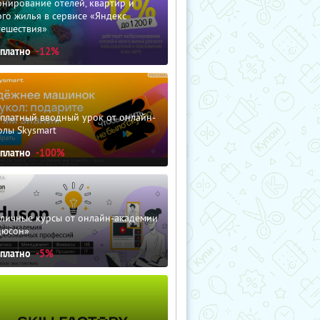
нирование отелей, квартир и
го жилья в сервисе «Яндекс
тешествия»
сплатно
-12%
сплатный вводный урок от онлайн-
олы Skysmart
сплатно
-100%
зличные курсы от онлайн-академии
дюсон»
сплатно
-5%