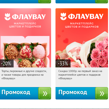
-20
%
-33
%
Торты, пирожные и другие сладости,
Скидка 1000р. на первый заказ на
18:28:24
Получили:
6
18:28:24
Получили:
18
а также товары для праздника на
маркетплейсе цветов и подарков
Россия
Россия
«Флаувау»
«Флаувау»
Промокод
Промокод