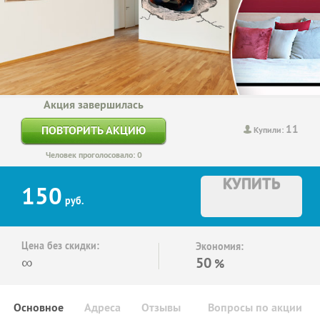
Акция завершилась
11
ПОВТОРИТЬ АКЦИЮ
Купили:
Человек проголосовало: 0
КУПИТЬ
150
руб.
Цена без скидки:
Экономия:
∞
50
%
Основное
Адреса
Отзывы
Вопросы по акции