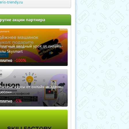
aris-trendy.ru
ругие акции партнера
сплатный вводный урок от онлайн-
олы Skysmart
сплатно
-100%
зличные курсы от онлайн-академии
дюсон»
сплатно
-5%