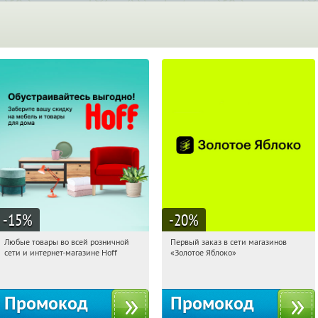
-15
%
-20
%
Любые товары во всей розничной
Первый заказ в сети магазинов
10:29:45
Получили:
83
10:29:45
Получи первым!
сети и интернет-магазине Hoff
«Золотое Яблоко»
Москва, 1-й Волоколамский проезд,
Россия
10с1
Промокод
Промокод