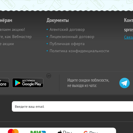
тнёрам
Документы
Кон
елаем акцию!
Агентский договор
spro
е, как Вебмастер
Лицензионный договор
Связ
е акции
Публичная оферта
Политика конфиденциальности
Ищите скидки поблизости,
не выходя из чата: