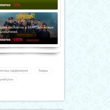
сплатно
-20%
дней бесплатно в START для новых
льзователей
сплатно
-100%
метика, парфюмерия
Товары
учиКупон