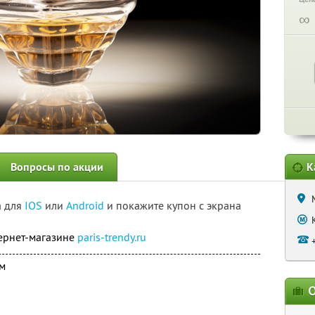
∞
Вопросы по акции
К
а для
IOS
или
Android
и покажите купон с экрана
ернет-магазине
paris-trendy.ru
м
О