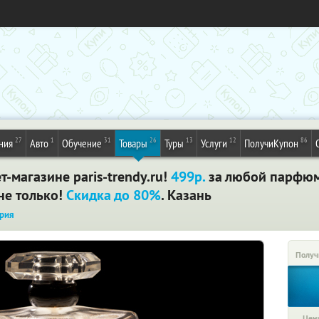
27
1
31
26
13
12
86
ния
Авто
Обучение
Товары
Туры
Услуги
ПолучиКупон
-магазине paris-trendy.ru!
499р.
за любой парфюм
не только!
Скидка до 80%
. Казань
рия
Получ
Цена