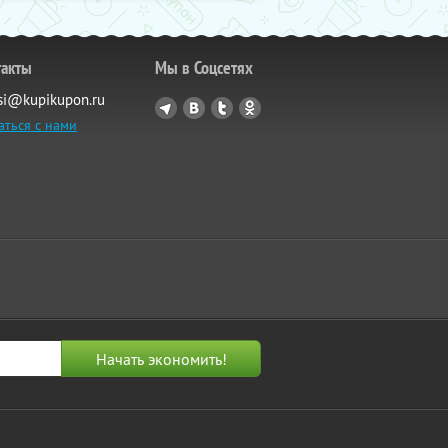
такты
Мы в Соцсетях
si@kupikupon.ru
аться с нами