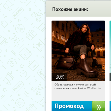
Похожие акции:
-30
%
Обувь, одежда и сумки для всей
10:29:45
Получили:
31
семьи в магазине kari на Wildberries
Россия
Промокод