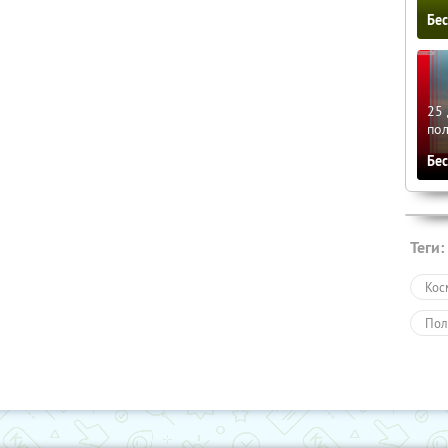
Бе
25 
по
Бе
Теги:
Кос
Пол