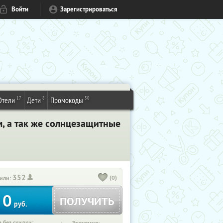
Войти
Зарегистрироваться
17
8
50
Отели
Дети
Промокоды
, а так же солнцезащитные
352
(0)
или:
0
ПОЛУЧИТЬ
руб.
 без скидки: