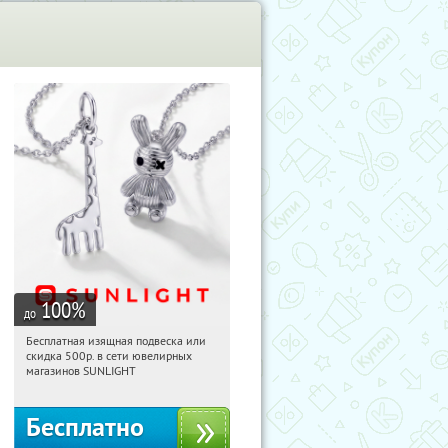
100
%
до
Бесплатная изящная подвеска или
10:29:45
Получили:
73
скидка 500р. в сети ювелирных
Россия
магазинов SUNLIGHT
Бесплатно