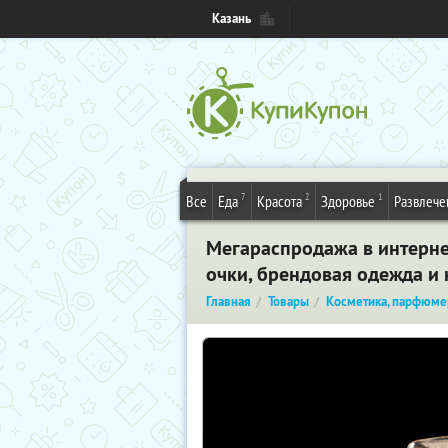
Казань
7
2
1
Все
Еда
Красота
Здоровье
Развлече
Мегараспродажа в интернет
очки, брендовая одежда и 
Главная
Товары
Косметика, парфюме