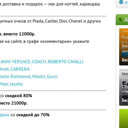
p
я доставка и подарок — лак для ногтей, карандаш
!
Д
ных очков от Prada, Cartier, Dior, Chanel и других
. вместо 12000р.
зе на сайте, в графе «комментарии» укажите
Бе
шк
Бе
ANNI VERSACE, COACH, ROBERTO CAVALLI
 Throb, CARRERA
 John Richmond, Medici, Gucci
, Marc Jacobs
Ра
«Э
со
скидкой 80%
Бе
место 21000р.
ерии
со
скидкой до 70%