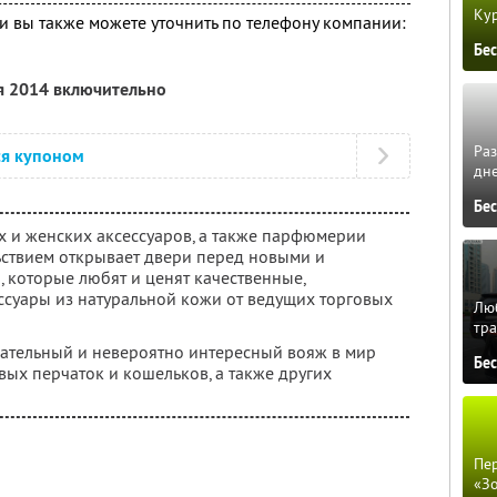
Кур
 вы также можете уточнить по телефону компании:
Бе
я 2014 включительно
Ра
ся купоном
дне
Бе
 и женских аксессуаров, а также парфюмерии
льствием открывает двери перед новыми и
 которые любят и ценят качественные,
ссуары из натуральной кожи от ведущих торговых
Люб
тра
кательный и невероятно интересный вояж в мир
Бе
вых перчаток и кошельков, а также других
Пер
«З