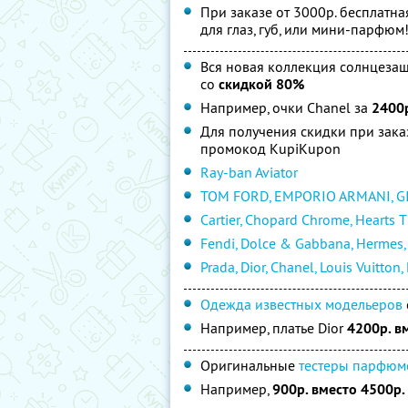
При заказе от 3000р. бесплатна
для глаз, губ, или мини-парфюм
Вся новая коллекция солнцезащит
со
скидкой 80%
Например, очки Chanel за
2400р
Для получения скидки при зака
промокод KupiKupon
Ray-ban Aviator
TOM FORD, EMPORIO ARMANI, GI
Cartier, Chopard Chrome, Hearts
Fendi, Dolce & Gabbana, Hermes,
Prada, Dior, Chanel, Louis Vuitton
Одежда известных модельеров
Например, платье Dior
4200р. в
Оригинальные
тестеры парфюм
Например,
900р. вместо 4500р.