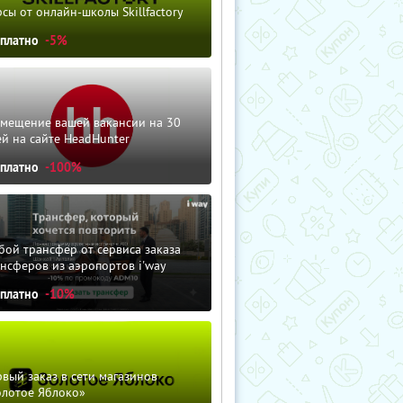
сы от онлайн-школы Skillfactory
сплатно
-5%
змещение вашей вакансии на 30
й на сайте HeadHunter
сплатно
-100%
ой трансфер от сервиса заказа
нсферов из аэропортов i'way
сплатно
-10%
вый заказ в сети магазинов
олотое Яблоко»