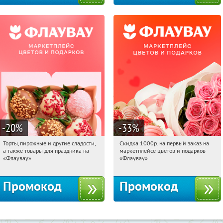
-20
%
-33
%
Торты, пирожные и другие сладости,
Скидка 1000р. на первый заказ на
10:29:45
Получили:
6
10:29:45
Получили:
18
а также товары для праздника на
маркетплейсе цветов и подарков
Россия
Россия
«Флаувау»
«Флаувау»
Промокод
Промокод