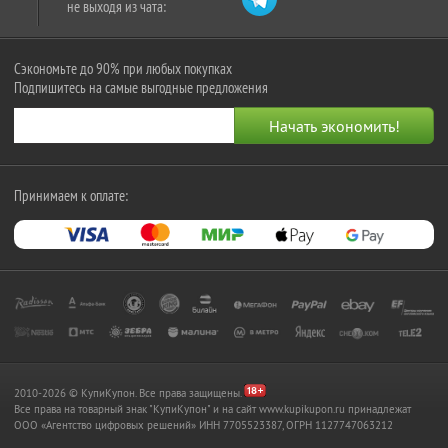
не выходя из чата:
Сэкономьте до 90% при любых покупках
Подпишитесь на самые выгодные предложения
Принимаем к оплате:
2010-2026 © КупиКупон. Все права защищены.
Все права на товарный знак "КупиКупон" и на сайт www.kupikupon.ru принадлежат
OOO «Агентство цифровых решений» ИНН 7705523387, ОГРН 1127747063212