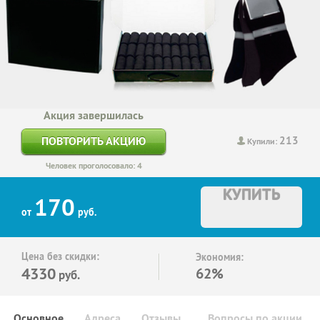
Акция завершилась
213
ПОВТОРИТЬ АКЦИЮ
Купили:
Человек проголосовало: 4
КУПИТЬ
170
от
руб.
Цена без скидки:
Экономия:
4330
62%
руб.
Основное
Адреса
Отзывы
Вопросы по акции