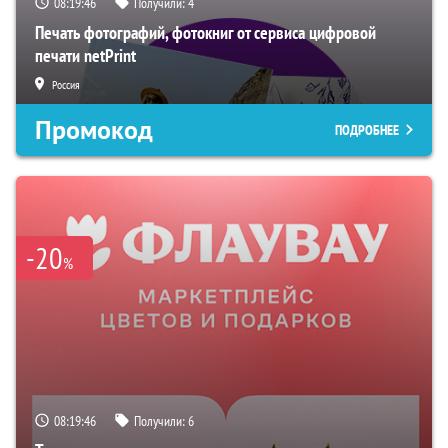
08:19:45
Получили:
4
Печать фотографий, фотокниг от сервиса цифровой
печати netPrint
Россия
Промокод
ПОДРОБНЕЕ
-20
%
08:19:45
Получили:
6