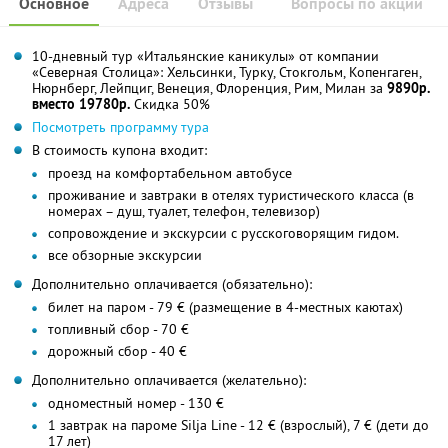
Основное
Адреса
Отзывы
Вопросы по акции
10-дневный тур «Итальянские каникулы» от компании
«Северная Столица»: Хельсинки, Турку, Стокгольм, Копенгаген,
Нюрнберг, Лейпциг, Венеция, Флоренция, Рим, Милан за
9890р.
вместо 19780р.
Скидка 50%
Посмотреть программу тура
В стоимость купона входит:
проезд на комфортабельном автобусе
проживание и завтраки в отелях туристического класса (в
номерах – душ, туалет, телефон, телевизор)
сопровождение и экскурсии с русскоговорящим гидом.
все обзорные экскурсии
Дополнительно оплачивается (обязательно):
билет на паром - 79 € (размещение в 4-местных каютах)
топливный сбор - 70 €
дорожный сбор - 40 €
Дополнительно оплачивается (желательно):
одноместный номер - 130 €
1 завтрак на пароме Silja Line - 12 € (взрослый), 7 € (дети до
17 лет)