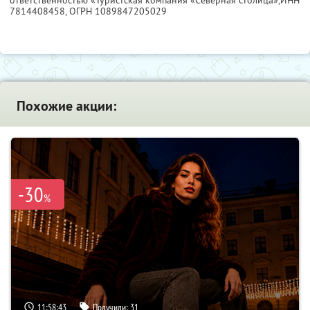
ответственностью «Туристская компания «Северная столица»,
ИНН
7814408458
, ОГРН 1089847205029
Похожие акции:
-30
%
11:58:42
Получили:
31