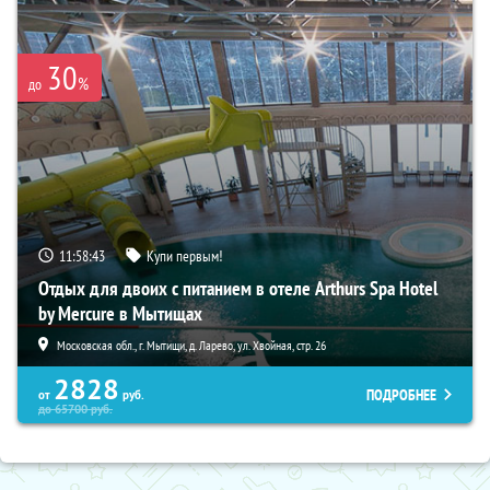
30
%
до
11:58:42
Купи первым!
Отдых для двоих с питанием в отеле Arthurs Spa Hotel
by Mercure в Мытищах
Московская обл., г. Мытищи, д. Ларево, ул. Хвойная, стр. 26
2828
ПОДРОБНЕЕ
от
руб.
до
65700
руб.