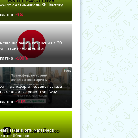
сы от онлайн-школы Skillfactory
сплатно
-5%
змещение вашей вакансии на 30
й на сайте HeadHunter
сплатно
-100%
ой трансфер от сервиса заказа
нсферов из аэропортов i'way
сплатно
-10%
вый заказ в сети магазинов
олотое Яблоко»