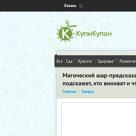
Казань
7
2
1
Все
Еда
Красота
Здоровье
Развлече
Магический шар-предсказа
подскажет, кто виноват и ч
Главная
Товары