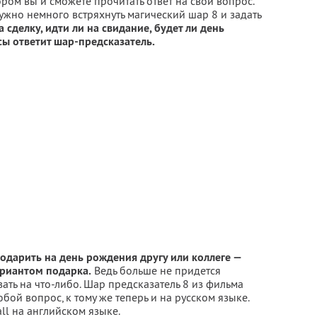
ором вы и сможете прочитать ответ на свой вопрос.
ужно немного встряхнуть магический шар 8 и задать
а сделку, идти ли на свидание, будет ли день
ы ответит шар-предсказатель.
 подарить на день рождения другу или коллеге —
ариантом подарка.
Ведь больше не придется
ать на что-либо. Шар предсказатель 8 из фильма
юбой вопрос, к тому же теперь и на русском языке.
ll на английском языке.