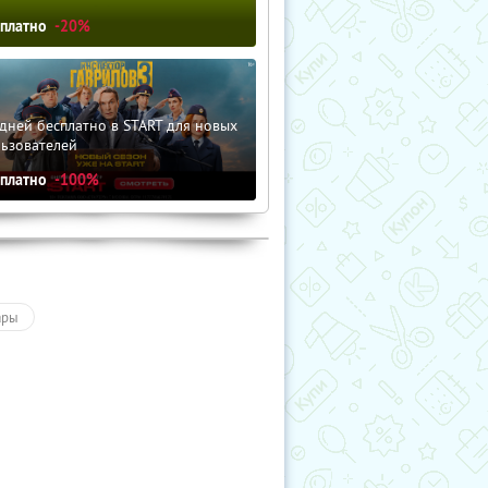
сплатно
-20%
дней бесплатно в START для новых
льзователей
сплатно
-100%
ары