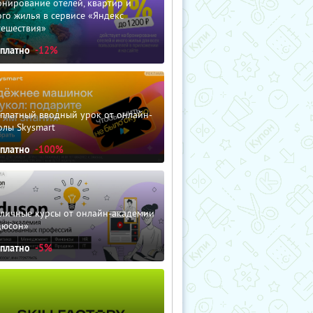
нирование отелей, квартир и
го жилья в сервисе «Яндекс
тешествия»
сплатно
-12%
сплатный вводный урок от онлайн-
олы Skysmart
сплатно
-100%
зличные курсы от онлайн-академии
дюсон»
сплатно
-5%