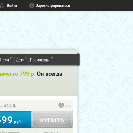
Войти
Зарегистрироваться
17
8
50
Отели
Дети
Промокоды
 вместо
799 р.
Он всегда
481
(0)
и:
399
КУПИТЬ
руб.
 без скидки: