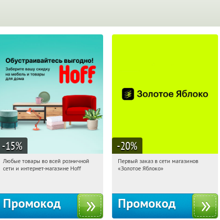
-15
%
-20
%
Любые товары во всей розничной
Первый заказ в сети магазинов
23:15:22
Получили:
83
23:15:22
Получи первым!
сети и интернет-магазине Hoff
«Золотое Яблоко»
Москва, 1-й Волоколамский проезд,
Россия
10с1
Промокод
Промокод