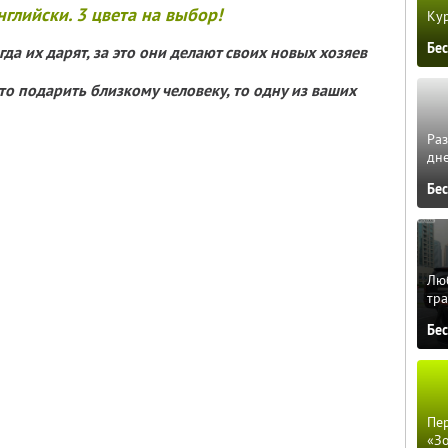
нглийски. 3 цвета на выбор!
Кур
Бе
да их дарят, за это они делают своих новых хозяев
что подарить близкому человеку, то одну из ваших
Ра
дне
Бе
Люб
тра
Бе
Пер
«З