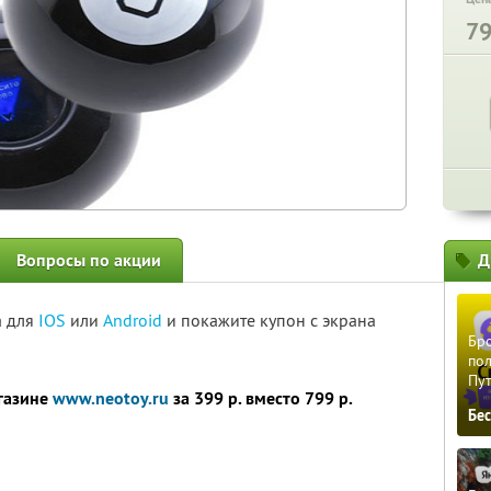
7
Вопросы по акции
Д
а для
IOS
или
Android
и покажите купон с экрана
Бро
пол
Пу
газине
www.neotoy.ru
за 399 р. вместо 799 р.
Бе