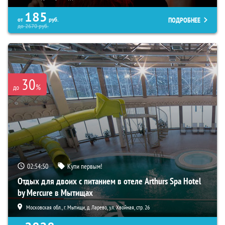
185
ПОДРОБНЕЕ
от
руб.
до
2670
руб.
30
%
до
02:54:49
Купи первым!
Отдых для двоих с питанием в отеле Arthurs Spa Hotel
by Mercure в Мытищах
Московская обл., г. Мытищи, д. Ларево, ул. Хвойная, стр. 26