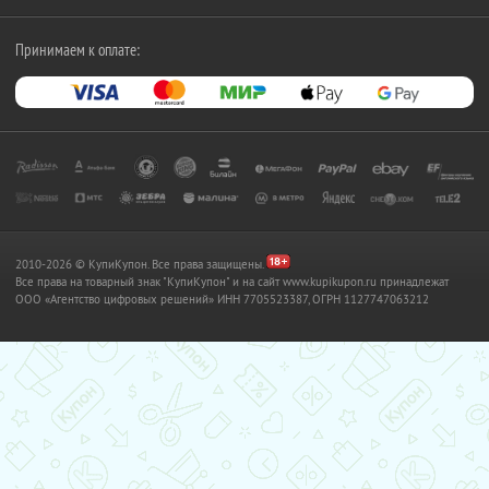
Принимаем к оплате:
2010-2026 © КупиКупон. Все права защищены.
Все права на товарный знак "КупиКупон" и на сайт www.kupikupon.ru принадлежат
OOO «Агентство цифровых решений» ИНН 7705523387, ОГРН 1127747063212