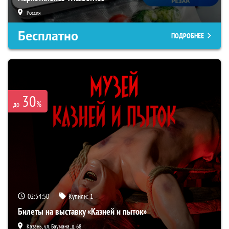
Россия
Бесплатно
ПОДРОБНЕЕ
30
%
до
02:54:49
Купили:
1
Билеты на выставку «Казней и пыток»
Казань, ул. Баумана, д. 68