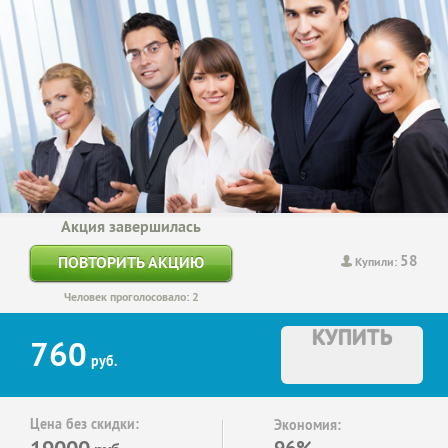
Акция завершилась
58
ПОВТОРИТЬ АКЦИЮ
Купили:
Человек проголосовало: 2
КУПИТЬ
760
руб.
Цена без скидки:
Экономия:
19000
96%