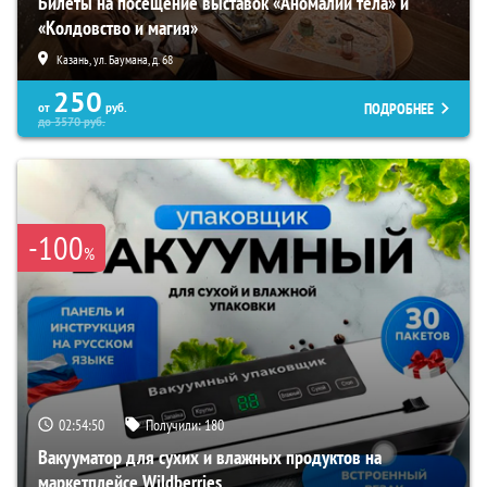
Билеты на посещение выставок «Аномалии тела» и
«Колдовство и магия»
Казань, ул. Баумана, д. 68
250
ПОДРОБНЕЕ
от
руб.
до
3570
руб.
-100
%
02:54:49
Получили:
180
Вакууматор для сухих и влажных продуктов на
маркетплейсе Wildberries