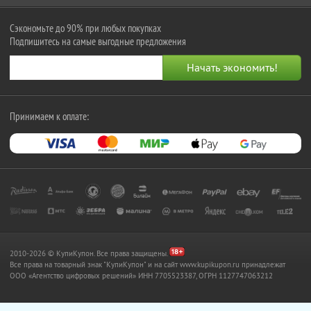
Сэкономьте до 90% при любых покупках
Подпишитесь на самые выгодные предложения
Принимаем к оплате:
2010-2026 © КупиКупон. Все права защищены.
Все права на товарный знак "КупиКупон" и на сайт www.kupikupon.ru принадлежат
OOO «Агентство цифровых решений» ИНН 7705523387, ОГРН 1127747063212