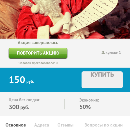
Акция завершилась
1
ПОВТОРИТЬ АКЦИЮ
Купили:
Человек проголосовало: 0
КУПИТЬ
150
руб.
Цена без скидки:
Экономия:
300
50%
руб.
Основное
Адреса
Отзывы
Вопросы по акции