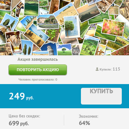
Акция завершилась
115
ПОВТОРИТЬ АКЦИЮ
Купили:
Человек проголосовало: 0
КУПИТЬ
249
руб.
Цена без скидки:
Экономия:
699
64%
руб.