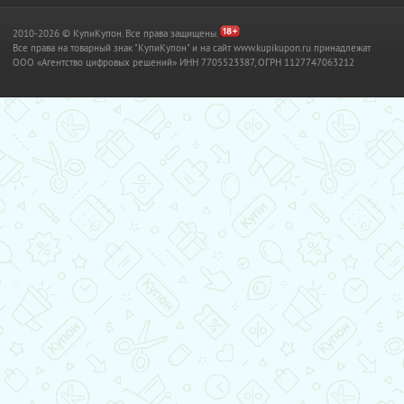
2010-2026 © КупиКупон. Все права защищены.
Все права на товарный знак "КупиКупон" и на сайт www.kupikupon.ru принадлежат
OOO «Агентство цифровых решений» ИНН 7705523387, ОГРН 1127747063212