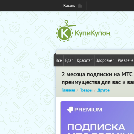
Казань
7
2
1
Все
Еда
Красота
Здоровье
Развлече
2 месяца подписки на МТС
преимущества для вас и ва
Главная
Товары
Другое