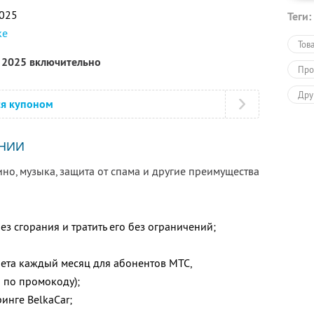
2025
Теги:
ке
Тов
я 2025 включительно
Про
Дру
ся купоном
НИИ
но, музыка, защита от спама и другие преимущества
ез сгорания и тратить его без ограничений;
нета каждый месяц для абонентов МТС,
 по промокоду);
инге BelkaCar;