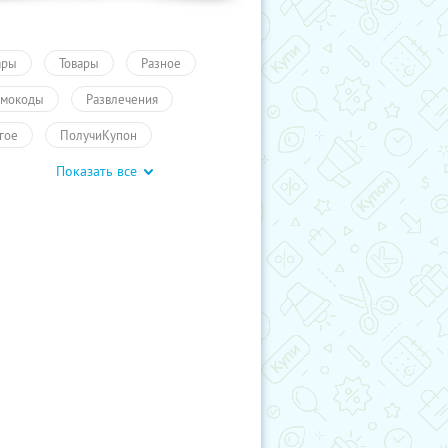
ары
Товары
Разное
мокоды
Развлечения
гое
ПолучиКупон
Показать все