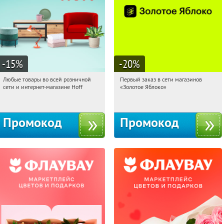
-15
%
-20
%
Любые товары во всей розничной
Первый заказ в сети магазинов
20:16:53
Получили:
83
20:16:53
Получи первым!
сети и интернет-магазине Hoff
«Золотое Яблоко»
Москва, 1-й Волоколамский проезд,
Россия
10с1
Промокод
Промокод