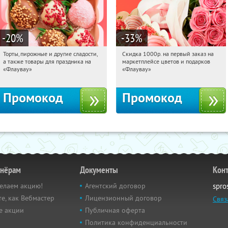
-20
%
-33
%
Торты, пирожные и другие сладости,
Скидка 1000р. на первый заказ на
20:16:53
Получили:
6
20:16:53
Получили:
18
а также товары для праздника на
маркетплейсе цветов и подарков
Россия
Россия
«Флаувау»
«Флаувау»
Промокод
Промокод
тнёрам
Документы
Кон
елаем акцию!
Агентский договор
spro
е, как Вебмастер
Лицензионный договор
Связ
е акции
Публичная оферта
Политика конфиденциальности