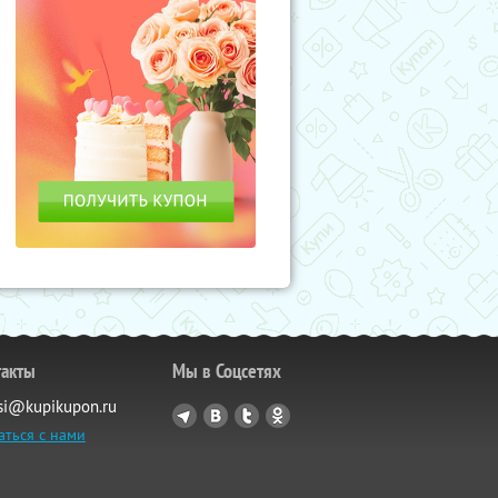
такты
Мы в Соцсетях
si@kupikupon.ru
аться с нами