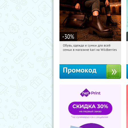
-30
%
Обувь, одежда и сумки для всей
20:16:53
Получи первым!
семьи в магазине kari на Wildberries
Россия
Промокод