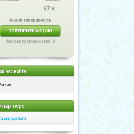
Экономия:
67
%
Акция завершилась
ПОВТОРИТЬ АКЦИЮ
Человек проголосовало: 0
ак нас найти
Россия
 партнере:
tsprem.prfl.me