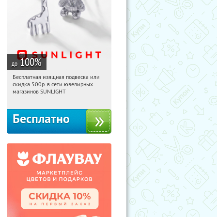
100
%
до
Бесплатная изящная подвеска или
20:16:53
Получили:
73
скидка 500р. в сети ювелирных
Россия
магазинов SUNLIGHT
Бесплатно