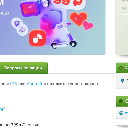
∞
Вопросы по акции
К
а для
IOS
или
Android
и покажите купон с экрана
О
um
*
m
место 299р./1 месяц