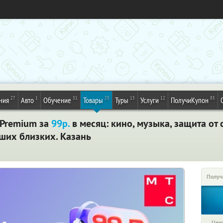
27
1
31
25
13
12
85
ния
Авто
Обучение
Товары
Туры
Услуги
ПолучиКупон
 Premium за
99р.
в месяц: кино, музыка, защита от 
ших близких. Казань
Получ
Цена