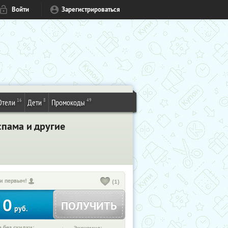
Войти
Зарегистрироваться
16
8
49
Отели
Дети
Промокоды
спама и другие
и первым!
(1)
0
ПОЛУЧИТЬ
руб.
 без скидки: