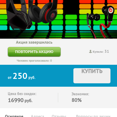
Акция завершилась
31
ПОВТОРИТЬ АКЦИЮ
Купили:
Человек проголосовало: 0
КУПИТЬ
250
от
руб.
Цена без скидки:
Экономия:
16990
80%
руб.
Основное
Адреса
Отзывы
Вопросы по акции