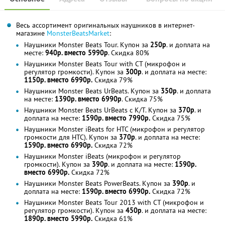
Весь ассортимент оригинальных наушников в интернет-
магазине
MonsterBeatsMarket
:
Наушники Monster Beats Tour. Купон за
250р
. и доплата на
месте:
940р. вместо 5990р
. Скидка 80%
Наушники Monster Beats Tour with CT (микрофон и
регулятор громкости). Купон за
300р
. и доплата на месте:
1150р. вместо 6990р.
Скидка 79%
Наушники Monster Beats UrBeats. Купон за
350р
. и доплата
на месте:
1390р. вместо 6990р
. Скидка 75%
Наушники Monster Beats UrBeats с К/Т. Купон за
370р
. и
доплата на месте:
1590р. вместо 7990р.
Скидка 75%
Наушники Monster iBeats for HTC (микрофон и регулятор
громкости для HTC). Купон за
370р
. и доплата на месте:
1590р. вместо 6990р.
Скидка 72%
Наушники Monster iBeats (микрофон и регулятор
громкости). Купон за
390р
. и доплата на месте:
1590р.
вместо 6990р.
Скидка 72%
Наушники Monster Beats PowerBeats. Купон за
390р
. и
доплата на месте:
1590р. вместо 6990р.
Скидка 72%
Наушники Monster Beats Tour 2013 with CT (микрофон и
регулятор громкости). Купон за
450р
. и доплата на месте:
1890р. вместо 5990р.
Скидка 61%