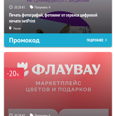
20:28:42
Получили:
4
Печать фотографий, фотокниг от сервиса цифровой
печати netPrint
Россия
Промокод
ПОДРОБНЕЕ
-20
%
20:28:42
Получили:
6