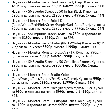
Наушники Monster Beats Heartbeats Lady Gaga. Купон за
450р
. и доплата на месте:
1890р. вместо 5990р
. Скидка 61%
Наушники SMS Audio Street by 50 In-Ear Black. Купон за
590р
. и доплата на месте:
2190р. вместо 4990р
. Скидка 44%
Наушники Monster Beats Solo HD
(Black/White/Red/Pink/Green/Purple/Dark Blue/Blue). Купон за
730р
. и доплата на месте: 2890р. вместо 9990р. Скидка 64%
Наушники Sol Republic Tracks. Купон за
780р
. и доплата на
месте:
3190р. вместо 6490р.
Скидка 39%
Наушники Monster Beats Studio (Black/White). Купон за
890р
.
и доплата на месте:
3790р. вместо 11990р.
Скидка 61%
Наушники Monster Monster Diesel VEKTR. Купон за
990р
. и
доплата на месте:
3990р. вместо 8990р.
Скидка 45%
Наушники SMS Audio Street by 50 Cent HeadPhones. Купон за
990р
. и доплата на месте:
3990р. вместо 10000р
. Скидка
50%
Наушники Monster Beats Studio Color
(Blue/Orange/Pink/Purple/Red/Silver/Green). Купон за
990р
. и
доплата на месте:
3990р. вместо 11990р
. Скидка 58%
Наушники Monster Beats Mixr (Black/White/Red/Blue). Купон
за
990р
. и доплата на месте:
3990р. вместо 14990р
. Скидка
67%
Наушники Monster Beats Pill (портативная колонка). Купон
за
1190р
. и доплата на месте:
4490р. вместо 9990р
. Скидка
43%