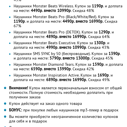
Наушники Monster Beats Wireless. Купон за
1190р
. и доплата
на месте:
4490р. вместо 10990р
. Скидка 48%
Наушники Monster Beats Pro (Black/White/Red). Купон за
1190р
. и доплата на месте:
4490р. вместо 16990р.
Скидка
67%
Наушники Monster Beats Pro (DETOX). Купон за
1290р
. и
доплата на месте:
4890р. вместо 16990р.
Скидка 64%
Наушники Monster Beats Executive. Купон за
1300р
. и
доплата на месте:
4990р. вместо 10990р
. Скидка 43%
Наушники SMS SYNC by 50 (беспроводные). Купон за
1390р
.
и доплата на месте:
5790р. вместо 13000р.
Скидка 45%
Наушники Monster Diamond Tears. Купон за
1590р
. и доплата
на месте:
6590р. вместо 13990р
. Скидка 42%
Наушники Monster Inspiration Active. Купон за
1690р
. и
доплата на месте:
6890р. вместо 16990р.
Скидка 49%
Внимание!
Купон является первоначальным взносом от общей
стоимости. Полную стоимость необходимо доплатить при
получении заказа
Купон действует на заказ одного товара
БОНУС:
при покупке любых наушников mp3-плеер в подарок
Вы можете приобрести неограниченное количество купонов
для себя и в подарок