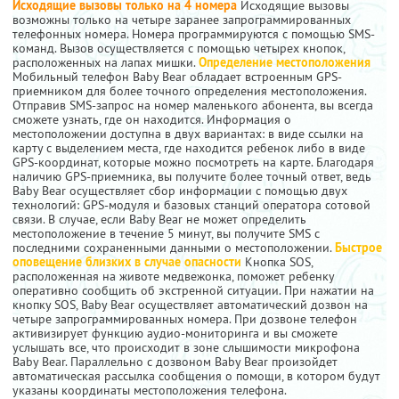
Исходящие вызовы только на 4 номера
Исходящие вызовы
возможны только на четыре заранее запрограммированных
телефонных номера. Номера программируются с помощью SMS-
команд. Вызов осуществляется с помощью четырех кнопок,
расположенных на лапах мишки.
Определение местоположения
Мобильный телефон Baby Bear обладает встроенным GPS-
приемником для более точного определения местоположения.
Отправив SMS-запрос на номер маленького абонента, вы всегда
сможете узнать, где он находится. Информация о
местоположении доступна в двух вариантах: в виде ссылки на
карту с выделением места, где находится ребенок либо в виде
GPS-координат, которые можно посмотреть на карте. Благодаря
наличию GPS-приемника, вы получите более точный ответ, ведь
Baby Bear осуществляет сбор информации с помощью двух
технологий: GPS-модуля и базовых станций оператора сотовой
связи. В случае, если Baby Bear не может определить
местоположение в течение 5 минут, вы получите SMS с
последними сохраненными данными о местоположении.
Быстрое
оповещение близких в случае опасности
Кнопка SOS,
расположенная на животе медвежонка, поможет ребенку
оперативно сообщить об экстренной ситуации. При нажатии на
кнопку SOS, Baby Bear осуществляет автоматический дозвон на
четыре запрограммированных номера. При дозвоне телефон
активизирует функцию аудио-мониторинга и вы сможете
услышать все, что происходит в зоне слышимости микрофона
Baby Bear. Параллельно с дозвоном Baby Bear произойдет
автоматическая рассылка сообщения о помощи, в котором будут
указаны координаты местоположения телефона.