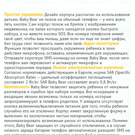
Простое управление
Дизайн корпуса рассчитан на использование
детьми. Baby Bear не похож на обычный телефон — у него всего
пять кнопок. Сам корпус похож на брелок с изображением
медвежонка, на лапах которого находятся кнопки быстрого
набора, а на животе кнопка SOS. Все номера телефонов имеют
свой цвет, чтобы ваш малыш, даже если он еще не знает цифры,
без труда смог позвонить маме или папе.
Аудио-мониторинг
Функция позволит прослушать окружение ребенка в зоне
действия микрофона, оставаясь незамеченным для окружающих.
Отправьте короткую SMS-команду на номер Baby Bear, после чего
телефон вам перезвонит и активирует микрофон в
одностороннем порядке.
Низкое электромагнитное излучение
Согласно нормативам, действующим в Европе, норма SAR (Specific
Absorption Rates — удельный коэффициент поглощения)
составляет 2 Вт/кг. SAR Baby Bear составляет всего 0,8 Вт/кг.
Безопасность
Baby Bear позволит защитить ребенка от ненужных
разговоров и ошибок при наборе номера. Все исходящие и
входящие звонки возможны только на номера, которые
запрограммируют в телефон родители. У аппарата отсутствует
кнопка включения/выключения питания для того, чтобы ребенок
случайно его не отключил. Корпус имеет закругленную форму и
выполнен из экологически чистых материалов, чтобы
минимализировать возможные риски от использования. Помимо
этого, Baby Bear защищен от случайного отключения, а в случае
низкого заряда батареи телефон автоматически разошлет SMS на
все запрограммированные номера с просьбой о подзарядке.