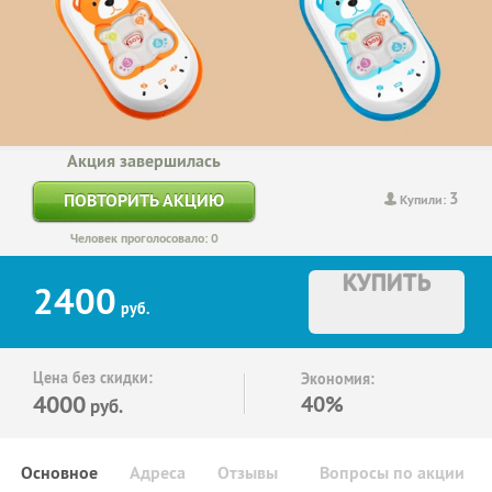
Акция завершилась
3
ПОВТОРИТЬ АКЦИЮ
Купили:
Человек проголосовало: 0
КУПИТЬ
2400
руб.
Цена без скидки:
Экономия:
4000
40%
руб.
Основное
Адреса
Отзывы
Вопросы по акции