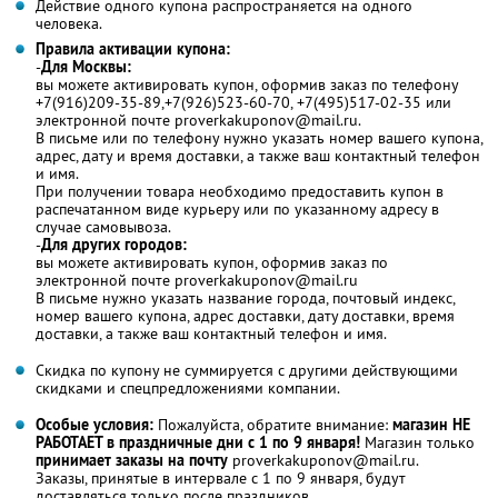
Действие одного купона распространяется на одного
человека.
Правила активации купона:
-
Для Москвы:
вы можете активировать купон, оформив заказ по телефону
+7(916)209-35-89,+7(926)523-60-70, +7(495)517-02-35 или
электронной почте proverkakuponov@mail.ru.
В письме или по телефону нужно указать номер вашего купона,
адрес, дату и время доставки, а также ваш контактный телефон
и имя.
При получении товара необходимо предоставить купон в
распечатанном виде курьеру или по указанному адресу в
случае самовывоза.
-
Для других городов:
вы можете активировать купон, оформив заказ по
электронной почте proverkakuponov@mail.ru
В письме нужно указать название города, почтовый индекс,
номер вашего купона, адрес доставки, дату доставки, время
доставки, а также ваш контактный телефон и имя.
Скидка по купону не суммируется с другими действующими
скидками и спецпредложениями компании.
Особые условия:
Пожалуйста, обратите внимание:
магазин НЕ
РАБОТАЕТ в праздничные дни с 1 по 9 января!
Магазин только
принимает заказы на почту
proverkakuponov@mail.ru.
Заказы, принятые в интервале с 1 по 9 января, будут
доставляться только после праздников.