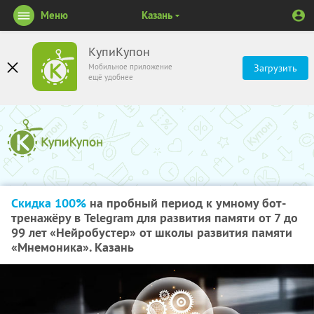
Меню
Казань
КупиКупон
Мобильное приложение
Загрузить
ещё удобнее
Скидка 100%
на пробный период к умному бот-
тренажёру в Telegram для развития памяти от 7 до
99 лет «Нейробустер» от школы развития памяти
«Мнемоника». Казань