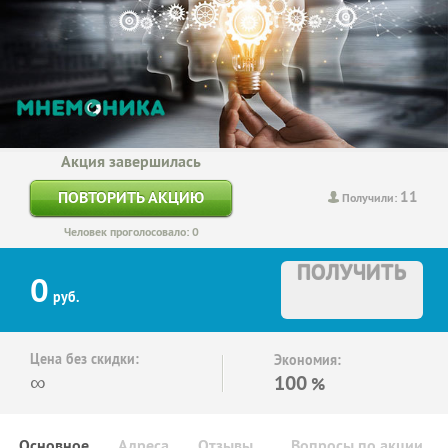
Акция завершилась
11
ПОВТОРИТЬ АКЦИЮ
Получили:
Человек проголосовало: 0
ПОЛУЧИТЬ
0
руб.
Цена без скидки:
Экономия:
∞
100
%
Основное
Адреса
Отзывы
Вопросы по акции