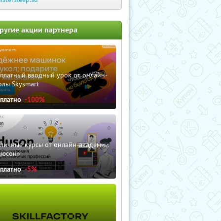
ругие акции партнера
сплатный вводный урок от онлайн-
олы Skysmart
сплатно
-100%
зличные курсы от онлайн-академии
дюсон»
сплатно
-5%