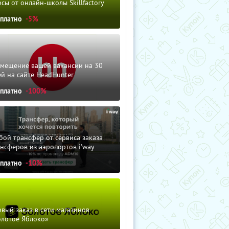
сы от онлайн-школы Skillfactory
сплатно
-5%
змещение вашей вакансии на 30
й на сайте HeadHunter
сплатно
-100%
ой трансфер от сервиса заказа
нсферов из аэропортов i'way
сплатно
-10%
вый заказ в сети магазинов
олотое Яблоко»