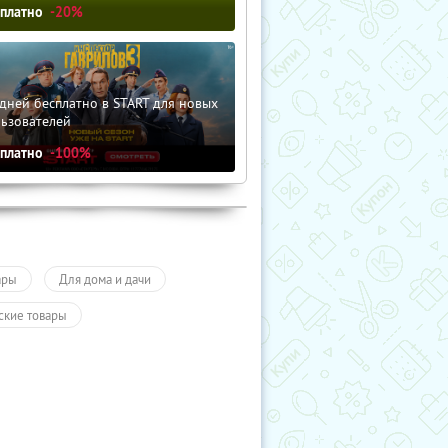
сплатно
-20%
дней бесплатно в START для новых
льзователей
сплатно
-100%
ары
Для дома и дачи
ские товары