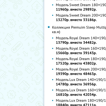
Модель Sweet Dream 180×190
11960р. вместо 29892р.
Модель Sweet Dream 200×190
13270р. вместо 33186р.
Коллекция Premuim Sleep Multi
кв.м)
Модель Royal Dream 140×190
13790р. вместо 34482р.
Модель Royal Dream 160×190
15660р. вместо 39143р.
Модель Royal Dream 180×190
17520р. вместо 43802р.
Модель Royal Dream 200×190
19390р. вместо 48463р.
Модель Lux Dream 140×190/1
14780р. вместо 36956р.
Модель Lux Dream 160×190/1
16810р. вместо 42034р.
Модель Lux Dream 180×190/1
18840р. вместо 47111р.