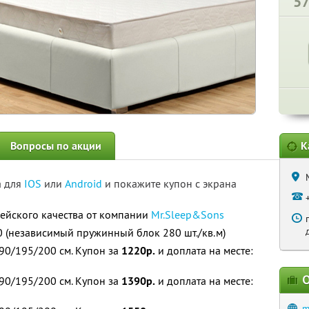
5
Вопросы по акции
К
а для
IOS
или
Android
и покажите купон с экрана
ейского качества от компании
Mr.Sleep&Sons
80 (независимый пружинный блок 280 шт./кв.м)
0/195/200 см. Купон за
1220р.
и доплата на месте:
О
0/195/200 см. Купон за
1390р.
и доплата на месте:
m