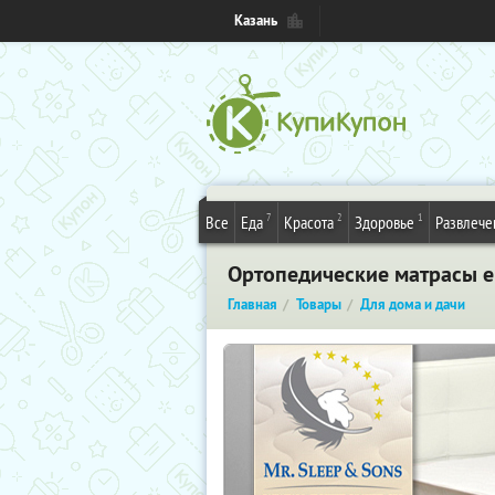
Казань
7
2
1
Все
Еда
Красота
Здоровье
Развлече
Ортопедические матрасы е
Главная
Товары
Для дома и дачи