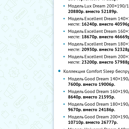
Модель Lux Dream 200×190/1
20880р. вместо 52189р.
Модель Excellent Dream 140×
месте:
16240р. вместо 40596
Модель Excellent Dream 160×
месте:
18670р. вместо 46669
Модель Excellent Dream 180×
месте:
20930р. вместо 52328
Модель Excellent Dream 200×
месте:
23200р. вместо 57988
Коллекция Comfort Sleep бесп
Модель Good Dream 140×190/
7600р. вместо 19006р.
Модель Good Dream 160×190/
8640р. вместо 21595р.
Модель Good Dream 180×190/
9670р. вместо 24186р.
Модель Good Dream 200×190/
10710р. вместо 26777р.