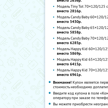
вместо 2636р.
Модель Tiny Tot 70×120/125 с
вместо 2816р.
Модель Candy Baby 60×120/12
вместо 5430р.
Модель Candy Baby 65×120/12
вместо 5858р.
Модель Candy Baby 70×120/12
вместо 6285р.
Модель Happy Kid 60×120/125
вместо 5869р.
Модель Happy Kid 65×120/125
вместо 6415р.
Модель Happy Kid 70×120/125
вместо 6961р.
Внимание!
Купон является пер
стоимость необходимо доплатит
Введите код купона в поле «Ко
оператору при заказе по телеф
Вы можете приобрести неограни