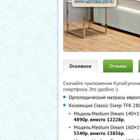
Основное
Отзывы
Скачайте приложение КупиКупон
смартфона. Это удобно :)
Ортопедические матрасы европ
Коллекция Classic Sleep TFK 2
Модель Medium Dream 140×19
4890р. вместо 12228р.
Модель Medium Dream 160×19
5540р. вместо 13856р.