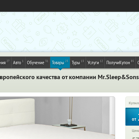
27
1
31
25
13
12
85
ния
Авто
Обучение
Товары
Туры
Услуги
ПолучиКупон
вропейского качества от компании Mr.Sleep&Son
Купил
от
Цена