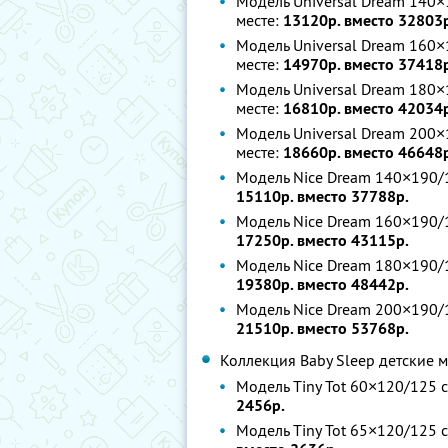
Модель Universal Dream 140×
месте:
13120р. вместо 32803
Модель Universal Dream 160×
месте:
14970р. вместо 37418
Модель Universal Dream 180×
месте:
16810р. вместо 42034
Модель Universal Dream 200×
месте:
18660р. вместо 46648
Модель Nice Dream 140×190/
15110р. вместо 37788р.
Модель Nice Dream 160×190/
17250р. вместо 43115р.
Модель Nice Dream 180×190/
19380р. вместо 48442р.
Модель Nice Dream 200×190/
21510р. вместо 53768р.
Коллекция Baby Sleep детские 
Модель Tiny Tot 60×120/125 с
2456р.
Модель Tiny Tot 65×120/125 с