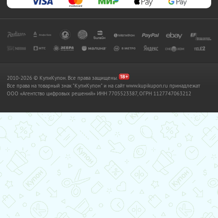
2010-2026 © КупиКупон. Все права защищены.
Все права на товарный знак "КупиКупон" и на сайт www.kupikupon.ru принадлежат
OOO «Агентство цифровых решений» ИНН 7705523387, ОГРН 1127747063212