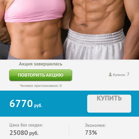
Акция завершилась
7
ПОВТОРИТЬ АКЦИЮ
Купили:
Человек проголосовало: 0
КУПИТЬ
6770
руб.
Цена без скидки:
Экономия:
25080
73%
руб.