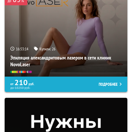
%
до
16:53:13
Купили:
26
Эпиляция александритовым лазером в сети клиник
NovoLaser
210
ПОДРОБНЕЕ
от
руб.
до
18250
руб.