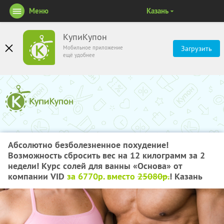
Меню
Казань
КупиКупон
Мобильное приложение
Загрузить
ещё удобнее
Абсолютно безболезненное похудение!
Возможность сбросить вес на 12 килограмм за 2
недели! Курс солей для ванны «Основа» от
компании VID
за 6770р. вместо
25080р.
! Казань