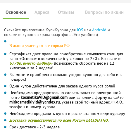
Основное
Адреса
Отзывы
Вопросы по акции
Скачайте приложение КупиКупона для
IOS
или
Android
и
покажите купон с экрана смартфона. Это удобно :)
В акции участвуют все города РФ
Сертификат дает право на приобретение комплекта соли для
ванн «Основа» в количестве 6 упаковок по 250 г. Вы платите
6770р. вместо
25080р.
Возможность сбросить вес на 12
килограмм за 2 недели!
Вы можете приобрести сколько угодно купонов для себя и в
подарок!
Один купон действителен для заказа одного курса солей
Необходимо предварительно сделать заказ по электронной
почте
kosmetikaVID@gmail.com
или заполнив форму на сайте
mirkosmetikivid@yandex.ru
, указав свой точный адрес, Ф.И.О.,
телефон и номер купона
Необходимо предъявить купон в распечатанном виде курьеру
Доставка осуществляется по всей России БЕСПЛАТНО.
Срок доставки - 2-3 неделе.