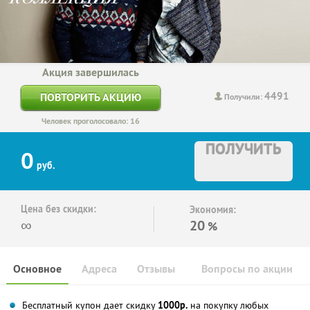
Акция завершилась
4491
ПОВТОРИТЬ АКЦИЮ
Получили:
Человек проголосовало: 16
ПОЛУЧИТЬ
0
руб.
Цена без скидки:
Экономия:
∞
20
%
Основное
Адреса
Отзывы
Вопросы по акции
Бесплатный купон дает скидку
1000р.
на покупку любых