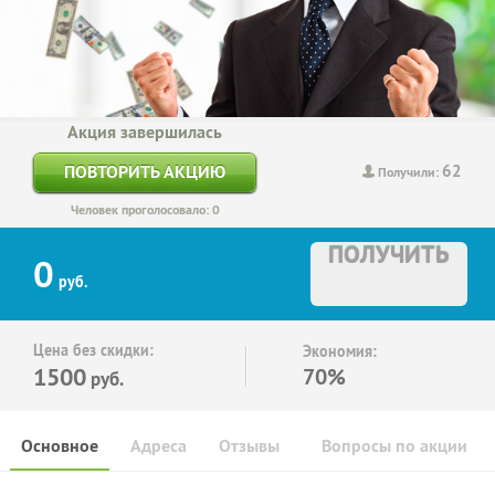
Акция завершилась
62
ПОВТОРИТЬ АКЦИЮ
Получили:
Человек проголосовало: 0
ПОЛУЧИТЬ
0
руб.
Цена без скидки:
Экономия:
1500
70%
руб.
Основное
Адреса
Отзывы
Вопросы по акции