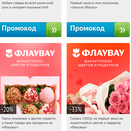
Любые товары во всей розничной
Первый заказ в сети магазинов
00:48:59
Получили:
83
00:48:59
Получи первым!
сети и интернет-магазине Hoff
«Золотое Яблоко»
Москва, 1-й Волоколамский проезд,
Россия
10с1
Промокод
Промокод
-20
%
-33
%
Торты, пирожные и другие сладости,
Скидка 1000р. на первый заказ на
00:48:59
Получили:
6
00:48:59
Получили:
18
а также товары для праздника на
маркетплейсе цветов и подарков
Россия
Россия
«Флаувау»
«Флаувау»