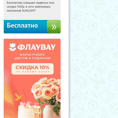
Бесплатная изящная подвеска или
00:48:59
Получили:
74
скидка 500р. в сети ювелирных
Россия
магазинов SUNLIGHT
Бесплатно