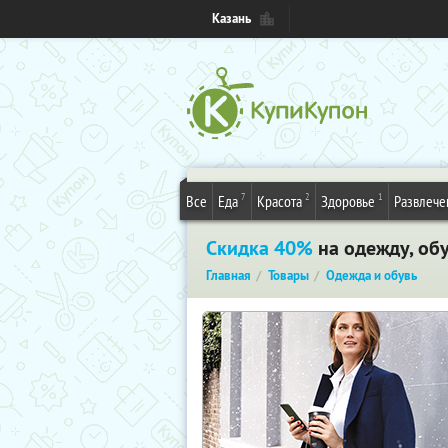
Казань
7
2
1
Все
Еда
Красота
Здоровье
Развлече
Скидка 40%
на одежду, обу
Главная
Товары
Одежда и обувь