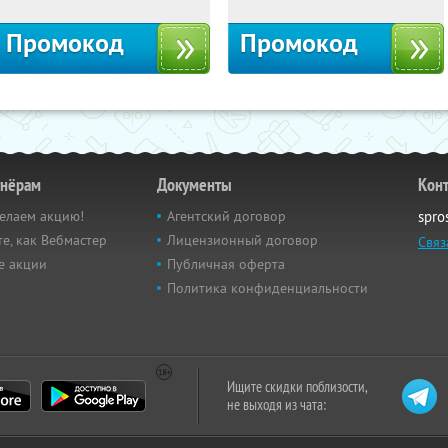
Промокод
Промокод
тнёрам
Документы
Кон
елаем акцию!
Агентский договор
spro
е, как Вебмастер
Лицензионный договор
Связ
е акции
Публичная оферта
Политика конфиденциальности
Ищите скидки поблизости,
не выходя из чата: