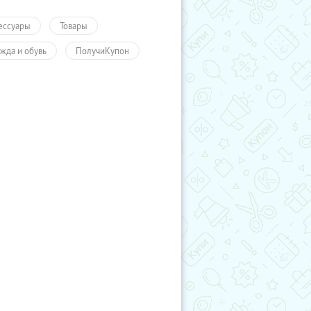
ессуары
Товары
жда и обувь
ПолучиКупон