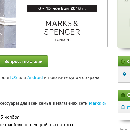
∞
Вопросы по акции
К
а для
IOS
или
Android
и покажите купон с экрана
О
сессуары для всей семьи в магазинах сети
Marks &
m
15 ноября
е с мобильного устройства на кассе
Теги: