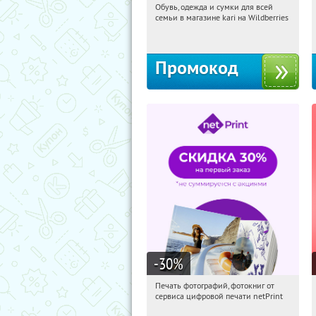
Обувь, одежда и сумки для всей
00:48:59
Получили:
31
семьи в магазине kari на Wildberries
Россия
Промокод
-30
%
Печать фотографий, фотокниг от
00:48:59
Получили:
4
сервиса цифровой печати netPrint
Россия