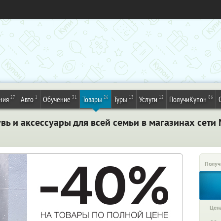
27
1
31
26
13
12
86
ния
Авто
Обучение
Товары
Туры
Услуги
ПолучиКупон
вь и аксессуары для всей семьи в магазинах сети 
Получ
Цена