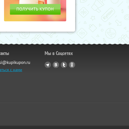
такты
Мы в Соцсетях
si@kupikupon.ru
аться с нами