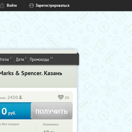
Войти
Зарегистрироваться
17
8
50
Отели
Дети
Промокоды
Marks & Spencer. Казань
2450
(0)
или:
0
ПОЛУЧИТЬ
руб.
 без скидки:
Экономия: