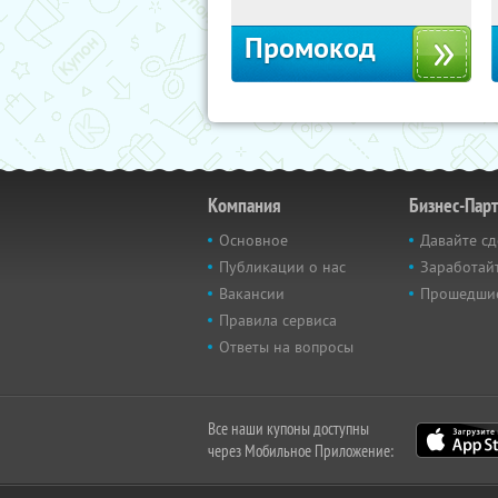
Промокод
Компания
Бизнес-Пар
Основное
Давайте сд
Публикации о нас
Заработайт
Вакансии
Прошедши
Правила сервиса
Ответы на вопросы
Все наши купоны доступны
через Мобильное Приложение: