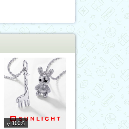
100
%
до