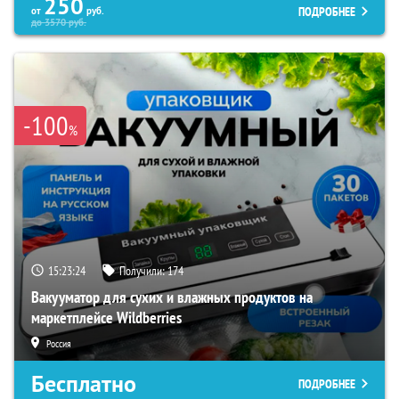
250
ПОДРОБНЕЕ
от
руб.
до
3570
руб.
-100
%
15:23:23
Получили:
174
Вакууматор для сухих и влажных продуктов на
маркетплейсе Wildberries
Россия
Бесплатно
ПОДРОБНЕЕ