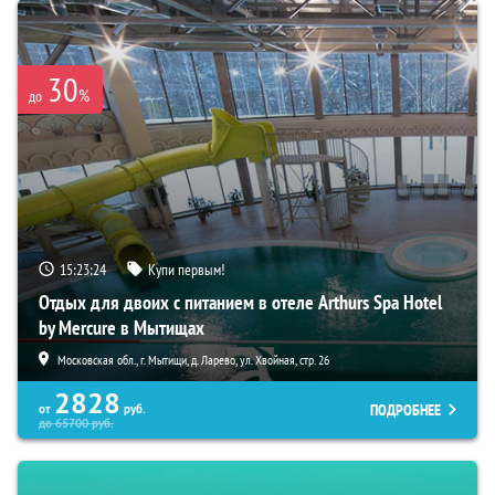
30
%
до
15:23:23
Купи первым!
Отдых для двоих с питанием в отеле Arthurs Spa Hotel
by Mercure в Мытищах
Московская обл., г. Мытищи, д. Ларево, ул. Хвойная, стр. 26
2828
ПОДРОБНЕЕ
от
руб.
до
65700
руб.