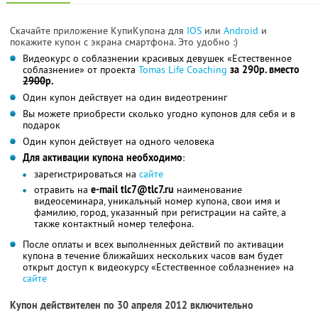
Скачайте приложение КупиКупона для
IOS
или
Android
и
покажите купон с экрана смартфона. Это удобно :)
Видеокурс о соблазнении красивых девушек «Естественное
соблазнение» от проекта
Tomas Life Coaching
за 290р. вместо
2900
р.
Один купон действует на один видеотренинг
Вы можете приобрести сколько угодно купонов для себя и в
подарок
Один купон действует на одного человека
Для активации купона необходимо
:
зарегистрироваться на
сайте
отравить на
e-mail tlc7@tlc7.ru
наименование
видеосеминара, уникальный номер купона, свои имя и
фамилию, город, указанный при регистрации на сайте, а
также контактный номер телефона.
После оплаты и всех выполненных действий по активации
купона в течение ближайших нескольких часов вам будет
открыт доступ к видеокурсу «Естественное соблазнение» на
сайте
Купон действителен по 30 апреля 2012 включительно