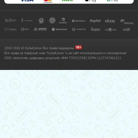
2010-2026 © КупиКупон. Все права защищены.
Все права на товарный знак "КупиКупон" и на сайт www.kupikupon.ru принадлежат
OOO «Агентство цифровых решений» ИНН 7705523387, ОГРН 1127747063212