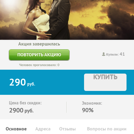
Акция завершилась
41
ПОВТОРИТЬ АКЦИЮ
Купили:
Человек проголосовало: 0
КУПИТЬ
290
руб.
Цена без скидки:
Экономия:
2900
90%
руб.
Основное
Адреса
Отзывы
Вопросы по акции