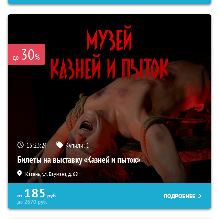
30
%
до
15:23:23
Купили:
1
Билеты на выставку «Казней и пыток»
Казань, ул. Баумана, д. 68
185
ПОДРОБНЕЕ
от
руб.
до
2670
руб.