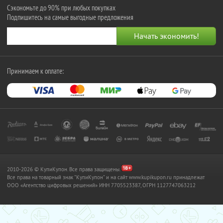
Сэкономьте до 90% при любых покупках
Подпишитесь на самые выгодные предложения
Принимаем к оплате:
2010-2026 © КупиКупон. Все права защищены.
Все права на товарный знак "КупиКупон" и на сайт www.kupikupon.ru принадлежат
OOO «Агентство цифровых решений» ИНН 7705523387, ОГРН 1127747063212