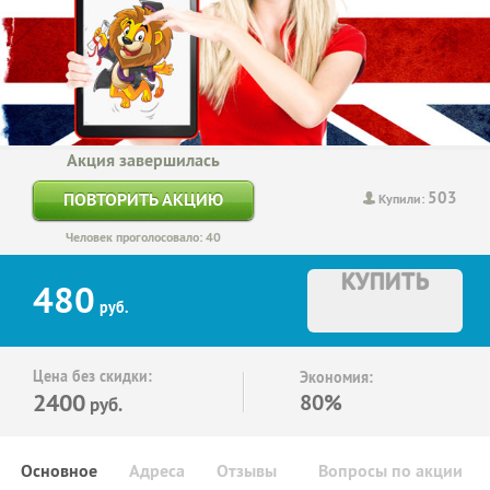
Акция завершилась
503
ПОВТОРИТЬ АКЦИЮ
Купили:
Человек проголосовало: 40
КУПИТЬ
480
руб.
Цена без скидки:
Экономия:
2400
80%
руб.
Основное
Адреса
Отзывы
Вопросы по акции