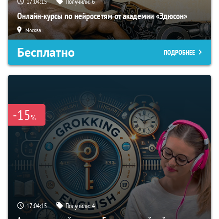
17:04:14
Получили:
6
Онлайн-курсы по нейросетям от академии «Эдюсон»
Москва
Бесплатно
ПОДРОБНЕЕ
-15
%
17:04:14
Получили:
4