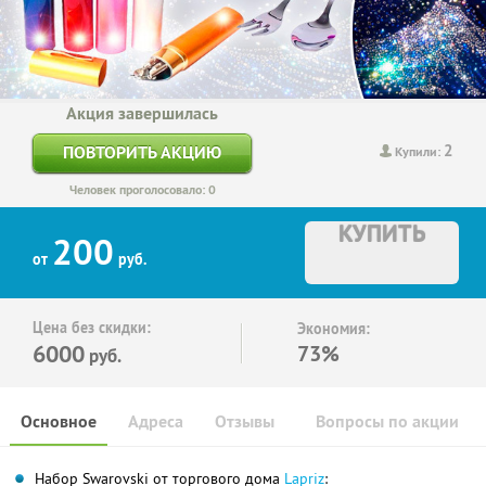
Акция завершилась
2
ПОВТОРИТЬ АКЦИЮ
Купили:
Человек проголосовало: 0
КУПИТЬ
200
от
руб.
Цена без скидки:
Экономия:
6000
73%
руб.
Основное
Адреса
Отзывы
Вопросы по акции
Набор Swarovski от торгового дома
Lapriz
: