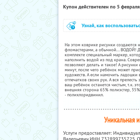
Купон действителен по 5 феврал
Узнай, как воспользовать
На этом коврике рисунки создаются н
фломастерами, а обычной... ВОДОЙ! Да
комплекте специальный маркер, кото
наполнить водой из под крана. Совр
позволяют делать и такое! А рисунки 
минут, после чего ребёнок может при
художеств. А если намочить ладошки 
отпечатков своих рук. А вся прелесть
ваш ребёнок останется чистым, т.к. эт
внешняя сторона 65% полиэстер, 35%
- полихлоридвинил.
Уникальная и
Услуги предоставляет: Индивидуа
Валерьевич,
ИНН 732899735725
,