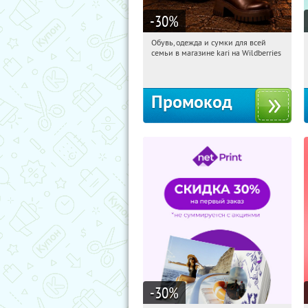
-30
%
Обувь, одежда и сумки для всей
10:28:54
Получили:
1
семьи в магазине kari на Wildberries
Россия
Промокод
-30
%