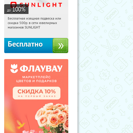
100
%
до
Бесплатная изящная подвеска или
10:28:54
Получили:
73
скидка 500р. в сети ювелирных
Россия
магазинов SUNLIGHT
Бесплатно