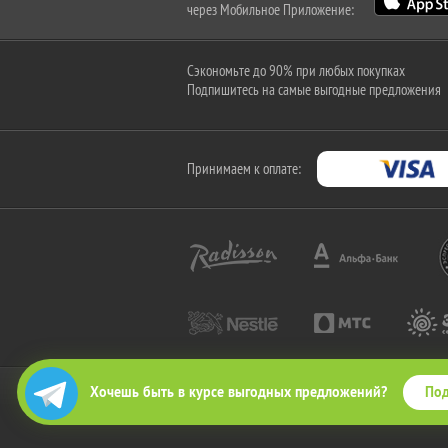
через Мобильное Приложение:
Сэкономьте до 90% при любых покупках
Подпишитесь на самые выгодные предложения
Принимаем к оплате:
Под
Хочешь быть в курсе выгодных предложений?
2010-2026 © КупиКупон. Все права защищены.
Все права на товарный знак "КупиКупон" и на сайт