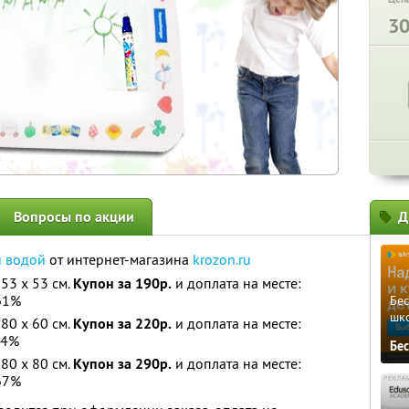
3
Вопросы по акции
Д
я водой
от интернет-магазина
krozon.ru
53 x 53 см.
Купон за 190р.
и доплата на месте:
61%
Бе
шк
80 x 60 см.
Купон за 220р.
и доплата на месте:
64%
Бе
80 x 80 см.
Купон за 290р.
и доплата на месте:
67%