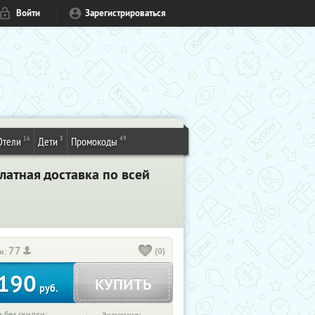
Войти
Зарегистрироваться
16
8
49
Отели
Дети
Промокоды
латная доставка по всей
77
(0)
и:
190
КУПИТЬ
руб.
 без скидки: