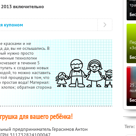
тра
я 2013 включительно
Бе
ся купоном
Пер
е красками и не
«З
, да, вы не ослышались. В
рый нужно просто
Бе
еменные технологии
исчезают в течение 5
ступать к созданию новых
водой, то можно наставить
 этой процедуры в том, что
о простая вода! Материал:
25 
 хлопок; обратная сторона
по
Бе
грушка для вашего ребёнка!
Теги:
льный предприниматель Герасимов Антон
 ОГРН 311732824100047