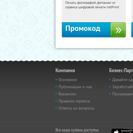
Печать фотографий, фотокниг от
10:28:54
Получили:
4
сервиса цифровой печати netPrint
Россия
Промокод
Компания
Бизнес-Пар
Основное
Давайте сд
Публикации о нас
Заработайт
Вакансии
Прошедши
Правила сервиса
Ответы на вопросы
Все наши купоны доступны