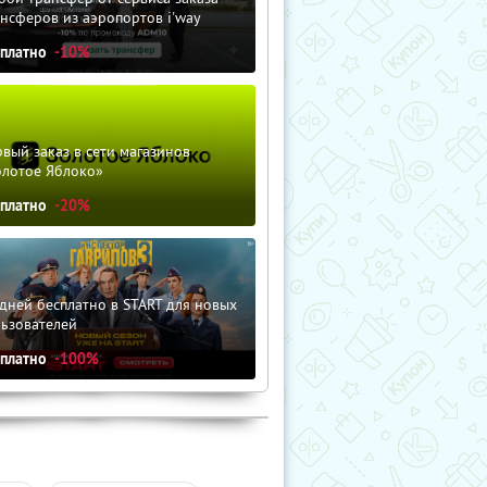
нсферов из аэропортов i'way
сплатно
-10%
вый заказ в сети магазинов
олотое Яблоко»
сплатно
-20%
дней бесплатно в START для новых
льзователей
сплатно
-100%