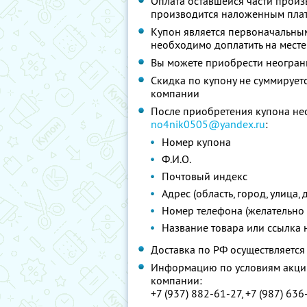
Оплата оставшейся части произ
производится наложенным пла
Купон является первоначальным
необходимо доплатить на месте
Вы можете приобрести неограни
Скидка по купону не суммируе
компании
После приобретения купона нео
no4nik0505@yandex.ru
:
Номер купона
Ф.И.О.
Почтовый индекс
Адрес (область, город, улица,
Номер телефона (желательно
Название товара или ссылка 
Доставка по РФ осуществляется
Информацию по условиям акции
компании:
+7 (937) 882-61-27, +7 (987) 63