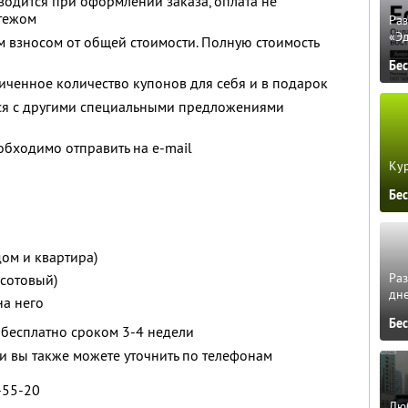
водится при оформлении заказа, оплата не
тежом
Ра
«Э
 взносом от общей стоимости. Полную стоимость
Бе
ченное количество купонов для себя и в подарок
тся с другими специальными предложениями
бходимо отправить на e-mail
Кур
Бе
 дом и квартира)
Ра
 сотовый)
дне
на него
Бе
 бесплатно сроком 3-4 недели
 вы также можете уточнить по телефонам
6-55-20
Люб