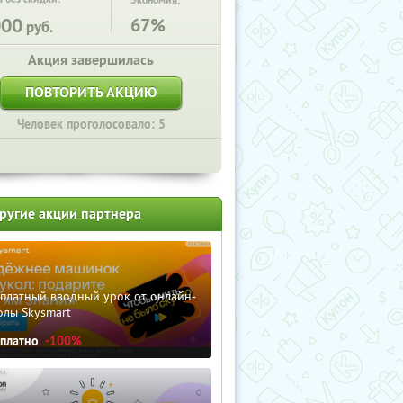
Экономия:
000
67%
руб.
Акция завершилась
ПОВТОРИТЬ АКЦИЮ
Человек проголосовало: 5
ругие акции партнера
сплатный вводный урок от онлайн-
олы Skysmart
сплатно
-100%