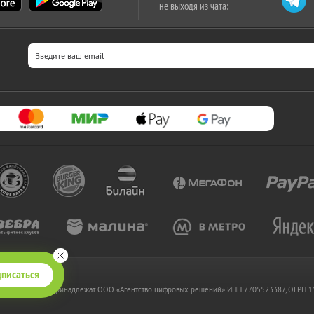
не выходя из чата:
писаться
 www.kupikupon.ru принадлежат OOO «Агентство цифровых решений» ИНН 7705523387, ОГРН