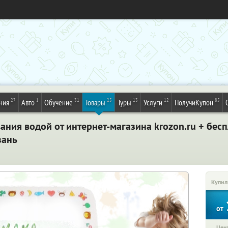
27
1
31
25
13
12
85
ния
Авто
Обучение
Товары
Туры
Услуги
ПолучиКупон
ания водой от интернет-магазина krozon.ru + бесп
зань
Купил
от
Цена