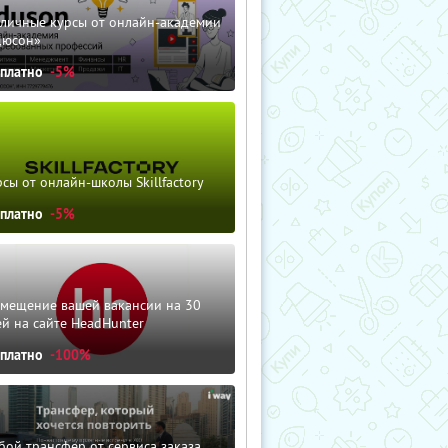
зличные курсы от онлайн-академии
дюсон»
сплатно
-5%
сы от онлайн-школы Skillfactory
сплатно
-5%
змещение вашей вакансии на 30
й на сайте HeadHunter
сплатно
-100%
ой трансфер от сервиса заказа