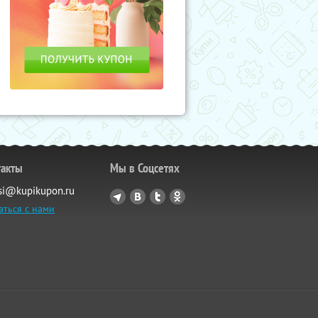
такты
Мы в Соцсетях
si@kupikupon.ru
аться с нами