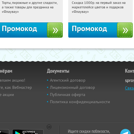
Торты, пирожные и другие сладости,
Скидка 1000р. на первый заказ на
10:28:54
Получили:
6
10:28:54
Получили:
18
а также товары для праздника на
маркетплейсе цветов и подарков
Россия
Россия
«Флаувау»
«Флаувау»
Промокод
Промокод
тнёрам
Документы
Кон
елаем акцию!
Агентский договор
spro
е, как Вебмастер
Лицензионный договор
Связ
е акции
Публичная оферта
Политика конфиденциальности
Ищите скидки поблизости,