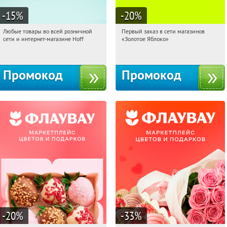
-15
%
-20
%
Любые товары во всей розничной
Первый заказ в сети магазинов
10:28:54
Получили:
83
10:28:54
Получи первым!
сети и интернет-магазине Hoff
«Золотое Яблоко»
Москва, 1-й Волоколамский проезд,
Россия
10с1
Промокод
Промокод
-20
%
-33
%