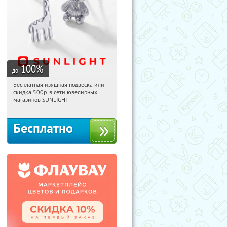
100
%
до
Бесплатная изящная подвеска или
22:42:07
Получили:
73
скидка 500р. в сети ювелирных
Россия
магазинов SUNLIGHT
Бесплатно