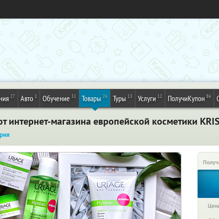
27
1
31
26
13
12
86
ния
Авто
Обучение
Товары
Туры
Услуги
ПолучиКупон
т интернет-магазина европейской косметики KRIS
рия
Получ
Цена