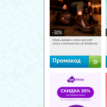
-30
%
Обувь, одежда и сумки для всей
22:42:07
Получили:
30
семьи в магазине kari на Wildberries
Россия
Промокод