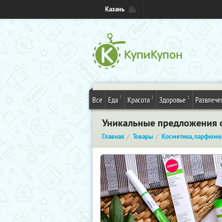
Казань
7
2
1
Все
Еда
Красота
Здоровье
Развлече
Уникальные предложения о
Главная
Товары
Косметика, парфюме