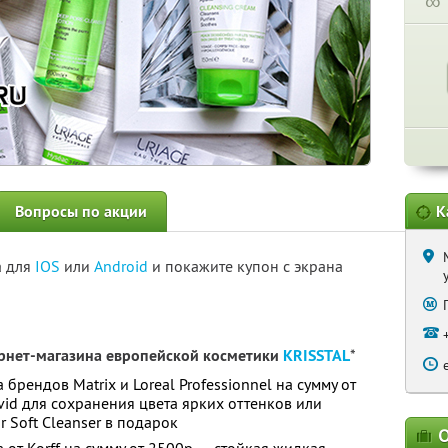
∞
Вопросы по акции
К
а для
IOS
или
Android
и покажите купон с экрана
рнет-магазина европейской косметики
KRISSTAL
*
брендов Matrix и Loreal Professionnel на сумму от
vid для сохранения цвета ярких оттенков или
r Soft Cleanser в подарок
О