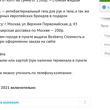
от Korff на сумму от 2500р. — стойкая жидкая
k
. — антибактериальный гель для рук и тела, а так же
ярных европейских брендов в подарок
 г. Москва, ул. Верхняя Первомайская, д. 43
Теги:
рьерская доставка по Москве — 200р.
Под
ем городе в пункте выдачи Boxberry. Стоимость и
при оформлении заказа на сайте
Кос
Фир
йте
ыми или картой (при наличии терминала в пункте
Под
Пол
 можно уточнить по телефону компании:
я 2021 включительно
ся купоном