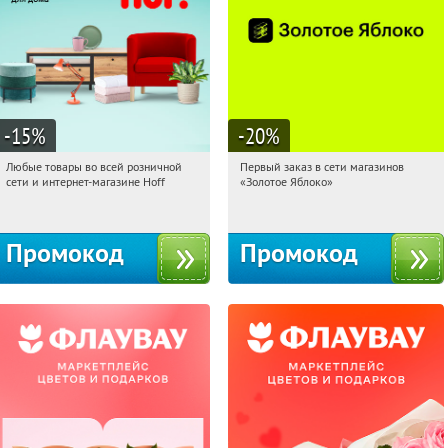
-15
%
-20
%
Любые товары во всей розничной
Первый заказ в сети магазинов
22:42:07
Получили:
83
22:42:07
Получи первым!
сети и интернет-магазине Hoff
«Золотое Яблоко»
Москва, 1-й Волоколамский проезд,
Россия
10с1
Промокод
Промокод