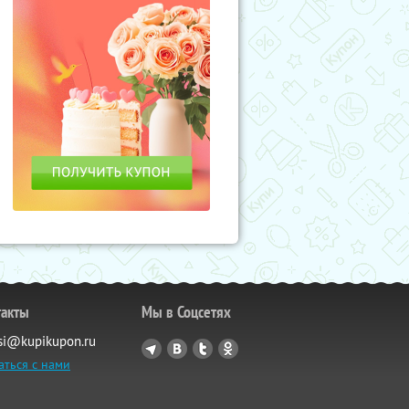
такты
Мы в Соцсетях
si@kupikupon.ru
аться с нами