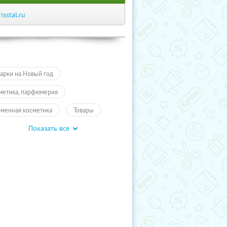
risstal.ru
арки на Новый год
метика, парфюмерия
менная косметика
Товары
Показать все
арки, сувениры
Товары
учиКупон