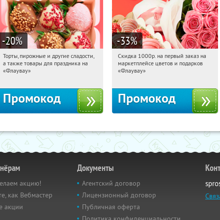
-20
%
-33
%
Торты, пирожные и другие сладости,
Скидка 1000р. на первый заказ на
22:42:07
Получили:
6
22:42:07
Получили:
18
а также товары для праздника на
маркетплейсе цветов и подарков
Россия
Россия
«Флаувау»
«Флаувау»
Промокод
Промокод
тнёрам
Документы
Кон
елаем акцию!
Агентский договор
spro
е, как Вебмастер
Лицензионный договор
Связ
е акции
Публичная оферта
Политика конфиденциальности