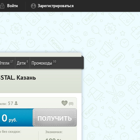
Войти
Зарегистрироваться
17
8
50
Отели
Дети
Промокоды
STAL. Казань
57
(0)
или:
0
ПОЛУЧИТЬ
руб.
 без скидки:
Экономия: