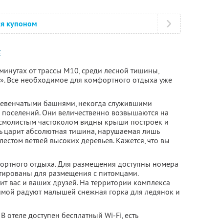
ся купоном
Е
 минутах от трассы М10, среди лесной тишины,
». Все необходимое для комфортного отдыха уже
евенчатыми башнями, некогда служившими
 поселений. Они величественно возвышаются на
а смолистым частоколом видны крыши построек и
ь царит абсолютная тишина, нарушаемая лишь
естом ветвей высоких деревьев. Кажется, что вы
мфортного отдыха. Для размещения доступны номера
тированы для размещения с питомцами.
ит вас и ваших друзей. На территории комплекса
зимой радуют малышей снежная горка для ледянок и
В отеле доступен бесплатный Wi-Fi, есть