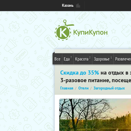
Казань
7
2
1
Все
Еда
Красота
Здоровье
Развлече
Скидка до 35%
на отдых в 
3-разовое питание, посеще
Главная
Отели
Загородный отдых