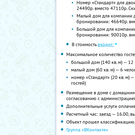
Номер «Стандарт» для двои
24490р. вместо 47110р. С
Малый дом для компании до
бронировании: 46640р. вм
Большой дом для компании 
бронировании: 90010р. вм
В стоимость
входит:
Максимальное количество госте
большой дом (140 кв. м) — 12
малый дом (60 кв. м) — 6 чел
номер «Стандарт» (20 кв. м) 
гостей)
Размещение в доме с домашним
согласованию с администрацие
Дополнительные услуги оплачив
Расчетный час: заезд — 16.00, в
Объект прошел классификацию,
Группа «ВКонтакте»