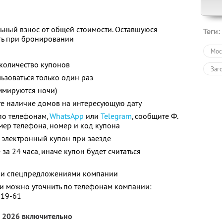
ьный взнос от общей стоимости. Оставшуюся
Теги:
ть при бронировании
Мос
количество купонов
Заг
зоваться только один раз
ммируются ночи)
те наличие домов на интересующую дату
по телефонам,
WhatsApp
или
Telegram
, сообщите Ф.
номер телефона, номер и код купона
 электронный купон при заезде
за 24 часа, иначе купон будет считаться
ими спецпредложениями компании
 можно уточнить по телефонам компании:
-19-61
а 2026 включительно