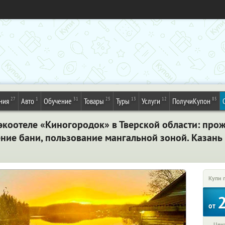
27
1
31
25
13
12
85
ния
Авто
Обучение
Товары
Туры
Услуги
ПолучиКупон
экоотеле «Киногородок» в Тверской области: про
ние бани, пользование мангальной зоной. Казань
Купи 
от
Цена