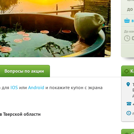
до
До ко
Вопросы по акции
К
а для
IOS
или
Android
и покажите купон с экрана
в Тверской области