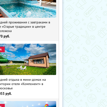
 дней проживания с завтраками в
е «Старые традиции» в центре
оложска
70
руб.
%
 дней отдыха в мини-домах на
итории отеля «Компонент» в
осковье
053
руб.
%