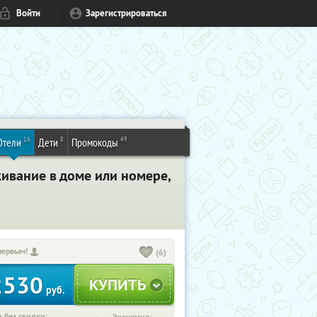
Войти
Зарегистрироваться
16
8
49
Отели
Дети
Промокоды
живание в доме или номере,
первым!
(6)
2530
руб.
 без скидки: