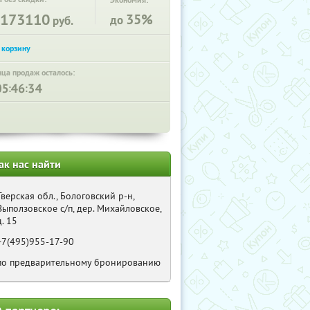
Экономия:
173110
35%
до
руб.
нца продаж осталось:
:
:
ак нас найти
Тверская обл., Бологовский р-н,
Выползовское с/п, дер. Михайловское,
д. 15
+7(495)955-17-90
по предварительному бронированию