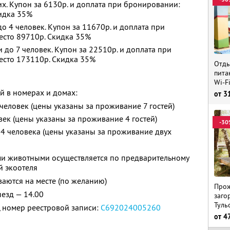
х. Купон за 6130р. и доплата при бронировании:
кидка 35%
 4 человек. Купон за 11670р. и доплата при
есто 89710р. Скидка 35%
до 7 человек. Купон за 22510р. и доплата при
есто 173110р. Скидка 35%
Отды
пита
Wi-F
й в номерах и домах:
от
3
 человек (цены указаны за проживание 7 гостей)
овек (цены указаны за проживание 4 гостей)
-30
— 4 человека (цены указаны за проживание двух
и животными осуществляется по предварительному
й экоотеля
аются на месте (по желанию)
Прож
ыезд — 14.00
заго
Туль
 номер реестровой записи:
С692024005260
от
4