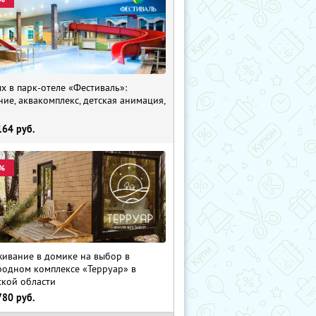
х в парк-отеле «Фестиваль»:
ние, аквакомплекс, детская анимация,
i
164
руб.
%
ивание в домике на выбор в
родном комплексе «Терруар» в
ской области
780
руб.