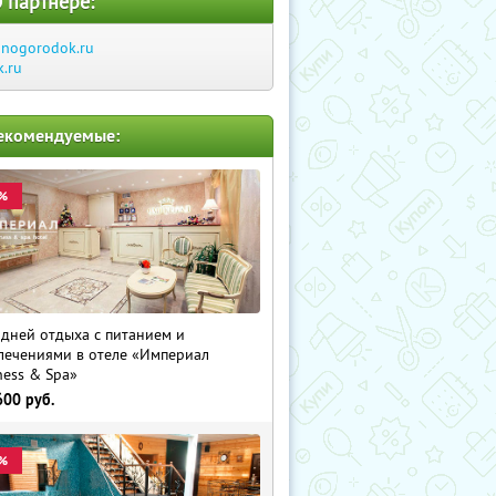
 партнере:
inogorodok.ru
k.ru
екомендуемые:
%
 дней отдыха с питанием и
лечениями в отеле «Империал
ness & Spa»
600
руб.
%