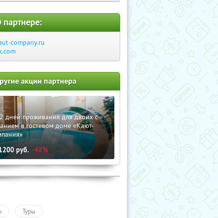
 партнере:
aut-company.ru
k.com
ругие акции партнера
2 дней проживания для двоих с
анием в гостевом доме «Кают-
мпания»
1200
руб.
-48%
ы
Туры