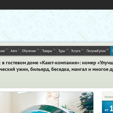
27
1
31
26
13
12
85
ния
Авто
Обучение
Товары
Туры
Услуги
ПолучиКупон
х в гостевом доме «Кают-компания»: номер «Улучш
ческий ужин, бильярд, беседка, мангал и многое д
Купил
от