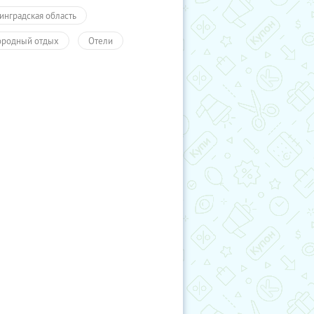
инградская область
ородный отдых
Отели