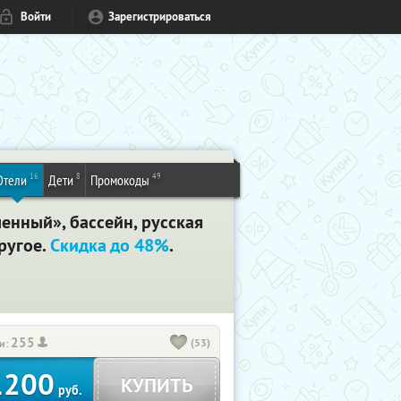
Войти
Зарегистрироваться
16
8
49
Отели
Дети
Промокоды
енный», бассейн, русская
ругое.
Скидка до 48%
.
255
(53)
и:
1200
КУПИТЬ
руб.