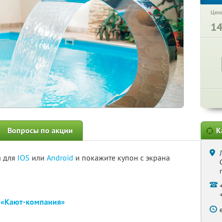
Цена
1
Вопросы по акции
К
а для
IOS
или
Android
и покажите купон с экрана
е
«Кают-компания»