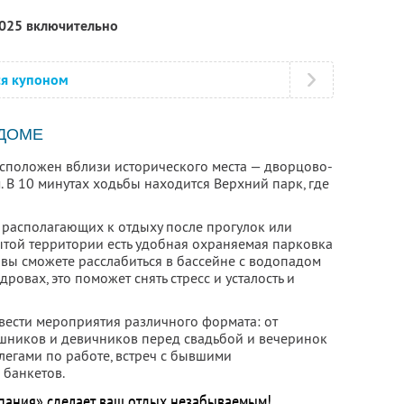
2025 включительно
ся купоном
 ДОМЕ
сположен вблизи исторического места — дворцово-
 В 10 минутах ходьбы находится Верхний парк, где
, располагающих к отдыху после прогулок или
ытой территории есть удобная охраняемая парковка
вы сможете расслабиться в бассейне с водопадом
дровах, это поможет снять стресс и усталость и
вести мероприятия различного формата: от
шников и девичников перед свадьбой и вечеринок
легами по работе, встреч с бывшими
 банкетов.
пания» сделает ваш отдых незабываемым!