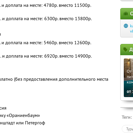
. и доплата на месте: 4780р. вместо 11500р.
О
. и доплата на месте: 6300р. вместо 13800р.
k
v
и
. и доплата на месте: 5460р. вместо 12600р.
Д
. и доплата на месте: 6920р. вместо 14900р.
От 
пит
платно (без предоставления дополнительного места
ко
от
сия
ику «Ораниенбаум»
Теги:
онштадт или Петергоф
Тур