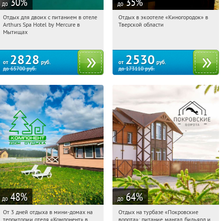
30
%
35
%
до
до
Отдых для двоих с питанием в отеле
Отдых в экоотеле «Киногородок» в
07:03:28
Купи первым!
07:03:28
Купи первым!
Arthurs Spa Hotel by Mercure в
Тверской области
Московская обл., г. Мытищи, д.
Тверская обл., Бологовский р-н,
Мытищах
Ларево, ул. Хвойная, стр. 26
Выползовское с/п, дер.
Михайловское, д. 15
2828
2530
от
руб.
от
руб.
до
65700
руб.
до
173110
руб.
48
%
64
%
до
до
От 3 дней отдыха в мини-домах на
Отдых на турбазе «Покровские
07:03:28
Купили:
117
07:03:28
Купили:
7
территории отеля «Компонент» в
ворота»: питание, мангал, бильярд и