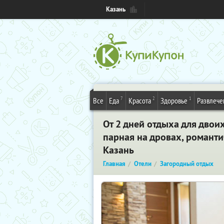
Казань
7
2
1
Все
Еда
Красота
Здоровье
Развлече
От 2 дней отдыха для двои
парная на дровах, романти
Казань
Главная
Отели
Загородный отдых