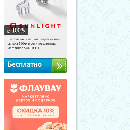
100
%
до
Бесплатная изящная подвеска или
18:10:01
Получили:
73
скидка 500р. в сети ювелирных
Россия
магазинов SUNLIGHT
Бесплатно