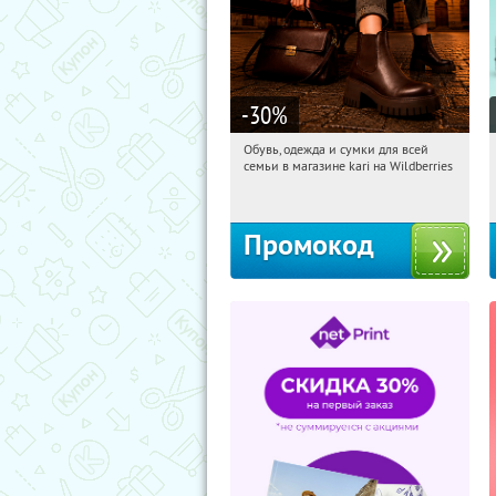
-30
%
Обувь, одежда и сумки для всей
18:10:01
Получили:
30
семьи в магазине kari на Wildberries
Россия
Промокод