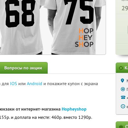
2
Вопросы по акции
К
а для
IOS
или
Android
и покажите купон с экрана
рюкзаки от интернет-магазина
Hopheyshop
55р. и доплата на месте: 460р. вместо 1290р.
О