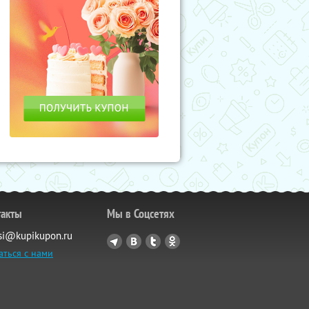
такты
Мы в Соцсетях
si@kupikupon.ru
аться с нами