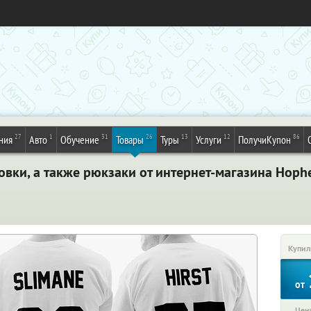
27
1
31
26
13
12
86
ния
Авто
Обучение
Товары
Туры
Услуги
ПолучиКупон
вки, а также рюкзаки от интернет-магазина Hoph
Купил
от
Цена