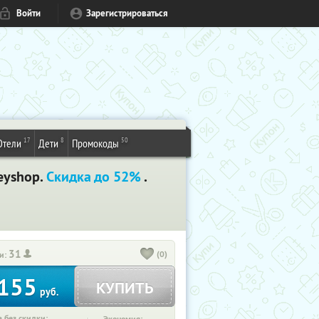
Войти
Зарегистрироваться
17
8
50
Отели
Дети
Промокоды
eyshop.
Скидка до 52%
.
31
(0)
и:
155
КУПИТЬ
руб.
 без скидки: