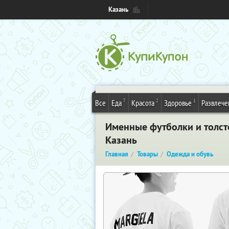
Казань
7
2
1
Все
Еда
Красота
Здоровье
Развлече
Именные футболки и толсто
Казань
Главная
Товары
Одежда и обувь