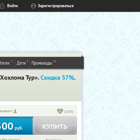
Войти
Зарегистрироваться
17
8
50
Отели
Дети
Промокоды
«Хохлома Тур».
Скидка 57%
.
первым!
(103)
300
КУПИТЬ
руб.
 без скидки: