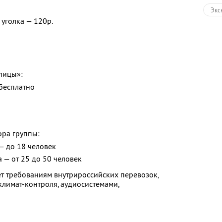
Экс
уголка — 120р.
Авт
Зол
Раз
лицы»:
 бесплатно
ора группы:
— до 18 человек
а — от 25 до 50 человек
ует требованиям внутрироссийских перевозок,
лимат-контроля, аудиосистемами,