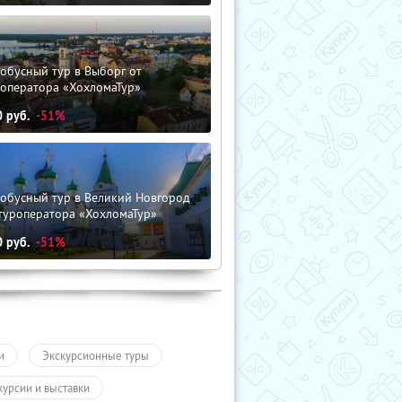
обусный тур в Выборг от
роператора «ХохломаТур»
0
руб.
-51%
тобусный тур в Великий Новгород
туроператора «ХохломаТур»
0
руб.
-51%
и
Экскурсионные туры
курсии и выставки