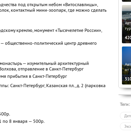
одчества под открытым небом «Витославлицы»,
лок, контактный мини-зоопарк, где можно сделать
Авт
ту
одскому кремлю, монумент «Тысячелетие России»,
42
 — общественно-политический центр древнего
 монастырь — изумительный архитектурный
Ав
Волхова, отправление в Санкт-Петербург
от 
емя прибытия в Санкт-Петербург
51
пы: Санкт-Петербург, Казанская пл., д. 2 (парковка
Теги:
500р.
Дет
1 по 8 января — 500р.
Экс