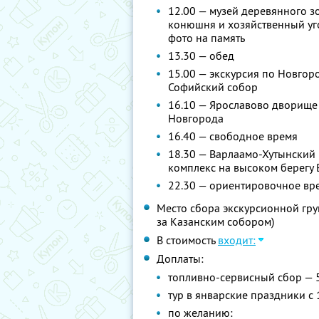
12.00 — музей деревянного з
конюшня и хозяйственный уго
фото на память
13.30 — обед
15.00 — экскурсия по Новгор
Софийский собор
16.10 — Ярославово дворище
Новгорода
16.40 — свободное время
18.30 — Варлаамо-Хутынский
комплекс на высоком берегу 
22.30 — ориентировочное вр
Место сбора экскурсионной груп
за Казанским собором)
В стоимость
входит:
Доплаты:
топливно-сервисный сбор — 
тур в январские праздники с 
по желанию: