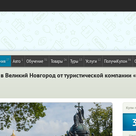
27
1
31
26
13
12
86
ния
Авто
Обучение
Товары
Туры
Услуги
ПолучиКупон
 в Великий Новгород от туристической компании 
Купи 
Цена