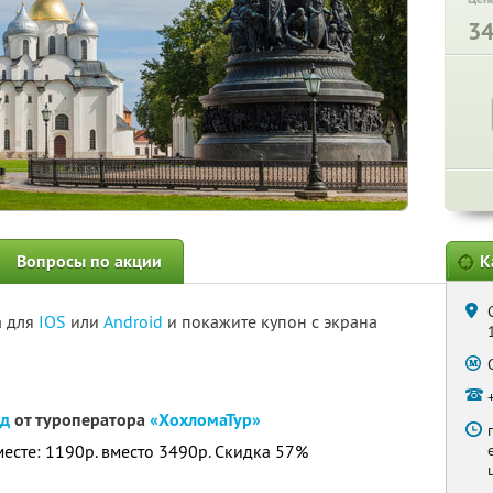
3
Вопросы по акции
К
а для
IOS
или
Android
и покажите купон с экрана
од
от туроператора
«ХохломаТур»
месте: 1190р. вместо 3490р. Скидка 57%