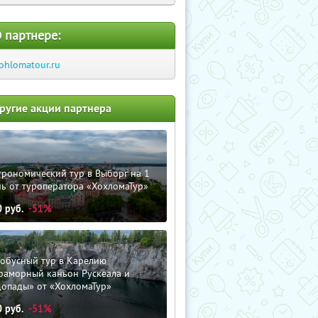
 партнере:
ohlomatour.ru
ругие акции партнера
трономический тур в Выборг на 1
ь от туроператора «ХохломаТур»
0
руб.
-51%
тобусный тур в Карелию
раморный каньон Рускеала и
допады» от «ХохломаТур»
0
руб.
-51%