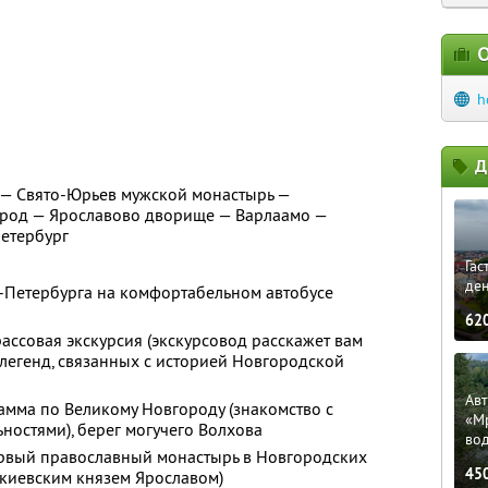
О
h
Д
 — Свято-Юрьев мужской монастырь —
род — Ярославово дворище — Варлаамо —
Петербург
Гас
ден
т-Петербурга на комфортабельном автобусе
62
трассовая экскурсия (экскурсовод расскажет вам
легенд, связанных с историей Новгородской
Ав
амма по Великому Новгороду (знакомство с
«М
остями), берег могучего Волхова
во
ервый православный монастырь в Новгородских
45
 киевским князем Ярославом)