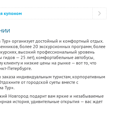
ся купоном
НИИ
 Тур» организует достойный и комфортный отдых.
енников, более 20 экскурсионных программ, более
скурсиях, высокий профессиональный уровень
 гидов — 25 лет), комфортабельные автобусы,
клиенту и низкие цены на рынке — вот то, что
нкт-Петербурге.
ля заказа индивидуальным туристам, корпоративным
тдохните от городской суеты вместе с
а Тур».
икий Новгород подарит вам яркие и незабываемые
ирная история, удивительные открытия — вас ждет