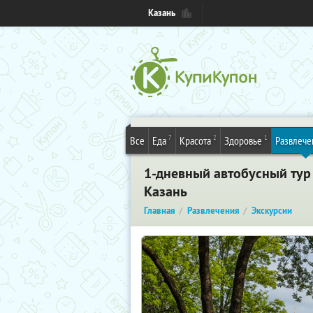
Казань
7
2
1
Все
Еда
Красота
Здоровье
Развлече
1-дневный автобусный тур
Казань
Главная
Развлечения
Экскурсии