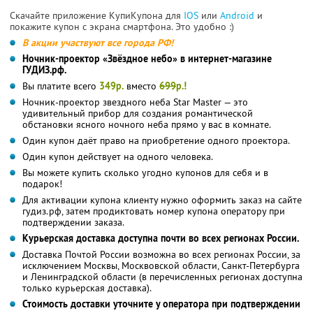
Скачайте приложение КупиКупона для
IOS
или
Android
и
покажите купон с экрана смартфона. Это удобно :)
В акции участвуют все города РФ!
Ночник-проектор «Звёздное небо» в интернет-магазине
ГУДИЗ.рф.
Вы платите всего
349р.
вместо
699
р.!
Ночник-проектор звездного неба Star Master — это
удивительный прибор для создания романтической
обстановки ясного ночного неба прямо у вас в комнате.
Один купон даёт право на приобретение одного проектора.
Один купон действует на одного человека.
Вы можете купить сколько угодно купонов для себя и в
подарок!
Для активации купона клиенту нужно оформить заказ на сайте
гудиз.рф, затем продиктовать номер купона оператору при
подтверждении заказа.
Курьерская доставка доступна почти во всех регионах России.
Доставка Почтой России возможна во всех регионах России, за
исключением Москвы, Москвовской области, Санкт-Петербурга
и Ленинградской области (в перечисленных регионах доступна
только курьерская доставка).
Стоимость доставки уточните у оператора при подтверждении