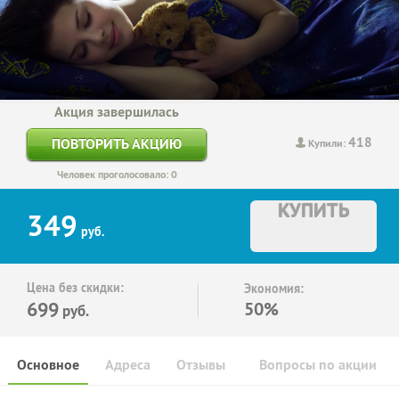
Акция завершилась
418
ПОВТОРИТЬ АКЦИЮ
Купили:
Человек проголосовало: 0
КУПИТЬ
349
руб.
Цена без скидки:
Экономия:
699
50%
руб.
Основное
Адреса
Отзывы
Вопросы по акции