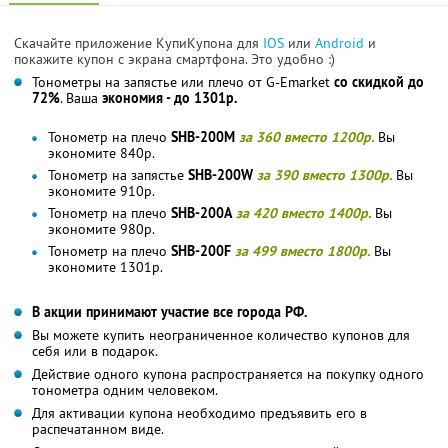
Скачайте приложение КупиКупона для
IOS
или
Android
и
покажите купон с экрана смартфона. Это удобно :)
Тонометры на запястье или плечо от G-Emarket
со скидкой до
72%
. Ваша
экономия - до 1301р.
Тонометр на плечо
SHB-200M
за 360 вместо 1200р.
Вы
экономите 840р.
Тонометр на запястье
SHB-200W
за 390 вместо 1300р.
Вы
экономите 910р.
Тонометр на плечо
SHB-200А
за 420 вместо 1400р.
Вы
экономите 980р.
Тонометр на плечо
SHB-200F
за 499 вместо 1800р.
Вы
экономите 1301р.
В акции принимают участие все города РФ.
Вы можете купить неограниченное количество купонов для
себя или в подарок.
Действие одного купона распространяется на покупку одного
тонометра одним человеком.
Для активации купона необходимо предъявить его в
распечатанном виде.