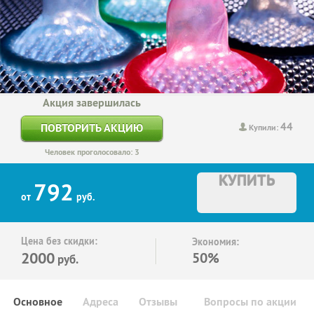
Акция завершилась
44
ПОВТОРИТЬ АКЦИЮ
Купили:
Человек проголосовало: 3
КУПИТЬ
792
от
руб.
Цена без скидки:
Экономия:
2000
50%
руб.
Основное
Адреса
Отзывы
Вопросы по акции