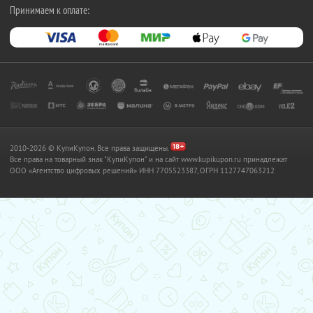
Принимаем к оплате:
2010-2026 © КупиКупон. Все права защищены.
Все права на товарный знак "КупиКупон" и на сайт www.kupikupon.ru принадлежат
OOO «Агентство цифровых решений» ИНН 7705523387, ОГРН 1127747063212