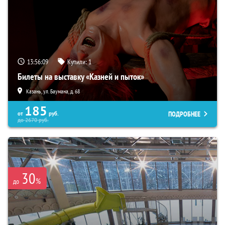
13:56:08
Купили:
1
Билеты на выставку «Казней и пыток»
Казань, ул. Баумана, д. 68
185
ПОДРОБНЕЕ
от
руб.
до
2670
руб.
30
%
до