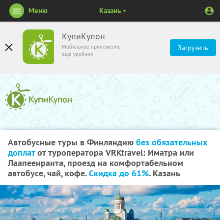
Меню
Казань
КупиКупон
Мобильное приложение
Загрузить
ещё удобнее
Автобусные туры в Финляндию
без обязательных
доплат
от туроператора VRKtravel: Иматра или
Лаапеенранта, проезд на комфортабельном
автобусе, чай, кофе.
Скидка до 61%
. Казань