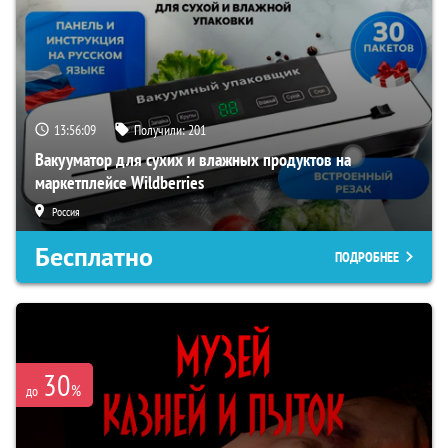
13:56:08
Получили:
201
Вакууматор для сухих и влажных продуктов на
маркетплейсе Wildberries
Россия
Бесплатно
ПОДРОБНЕЕ
30
%
до