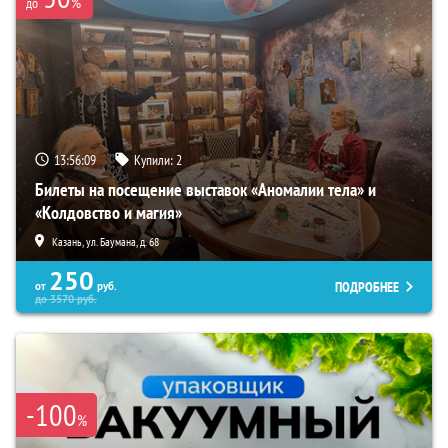
%
до
13:56:08
Купили:
2
Билеты на посещение выставок «Аномалии тела» и
«Колдовство и магия»
Казань, ул. Баумана, д. 68
250
ПОДРОБНЕЕ
от
руб.
до
3570
руб.
-100
%