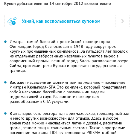
Купон действителен по 14 сентября 2012 включительно
Узнай, как воспользоваться купоном
Иматра - самый близкий к российской границе город
Финляндии. Город был основан в 1948 году вокруг трех
крупных промышленных комплексов. За пятьдесят лет поселок
из отдельных разбросанных населенных пунктов вырос в
современный промышленный город. Здесь расположено озеро
Сайма, протекает река Вуокса и пролегает государственная
граница.
Вас ждёт насыщенный шоппинг или по желанию – посещение
Иматран Кюльпюля- SPA. Это комплекс, который представляет
собой несколько бассейнов с различными видами
гидромассажей и саун. Вы сможете насладиться
разнообразными СПА-услугами.
В аквапарке есть рестораны, парикмахерская, тренажёрный зал
и много других возможностей для отдыха. Здесь в любое
время года можно «насладиться летним дождём, раскатами
грома, пением птиц и солнечным светом». Также в программе
посещение магазина LIDL, супермаркета PRISMA, рыбной