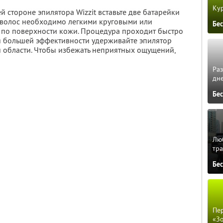
Кур
й стороне эпилятора Wizzit вставьте две батарейки
 волос необходимо легкими круговыми или
Бе
по поверхности кожи. Процедура проходит быстро
я большей эффективности удерживайте эпилятор
й области. Чтобы избежать неприятных ощущений,
Ра
дне
Бе
Люб
тра
Бе
Пер
«З