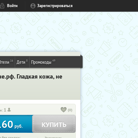
Войти
Зарегистрироваться
16
8
49
Отели
Дети
Промокоды
е.рф. Гладкая кожа, не
1
(0)
и:
160
КУПИТЬ
руб.
 без скидки: