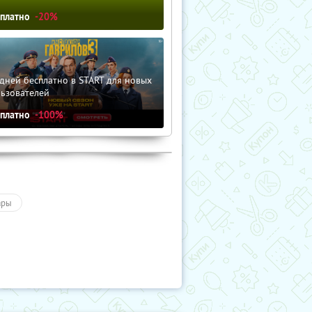
сплатно
-20%
дней бесплатно в START для новых
льзователей
сплатно
-100%
ары