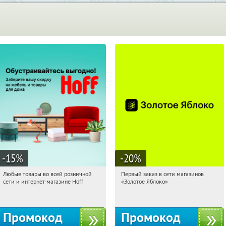
-15
%
-20
%
Любые товары во всей розничной
Первый заказ в сети магазинов
10:13:50
Получили:
83
10:13:50
Получи первым!
сети и интернет-магазине Hoff
«Золотое Яблоко»
Москва, 1-й Волоколамский проезд,
Россия
10с1
Промокод
Промокод