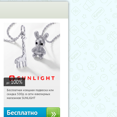
100
%
до
Бесплатная изящная подвеска или
10:13:50
Получили:
74
скидка 500р. в сети ювелирных
Россия
магазинов SUNLIGHT
Бесплатно