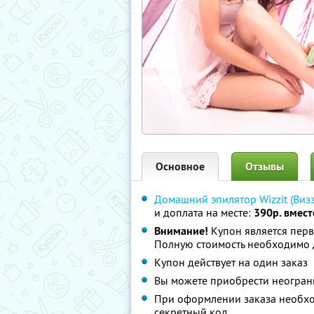
Основное
Отзывы
Домашний эпилятор Wizzit (Визз
и доплата на месте:
390р. вмест
Внимание!
Купон является перв
Полную стоимость необходимо д
Купон действует на один заказ
Вы можете приобрести неограни
При оформлении заказа необхо
секретный код