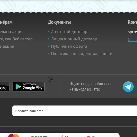
тнёрам
Документы
Кон
елаем акцию!
Агентский договор
spro
е, как Вебмастер
Лицензионный договор
Связ
е акции
Публичная оферта
Политика конфиденциальности
Ищите скидки поблизости,
не выходя из чата: