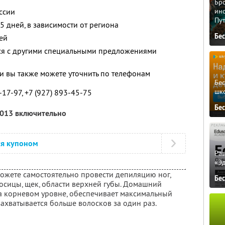
Бро
ссии
ино
Пу
25 дней, в зависимости от региона
Бе
ей
тся с другими специальными предложениями
 вы также можете уточнить по телефонам
Бе
шк
-17-97, +7 (927) 893-45-75
Бе
2013 включительно
ся купоном
Ра
«Э
жете самостоятельно провести депиляцию ног,
Бе
осицы, щек, области верхней губы. Домашний
на корневом уровне, обеспечивает максимальный
захватывается больше волосков за один раз.