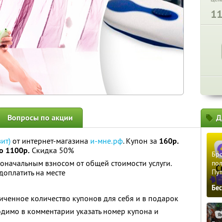
1
Вопросы по акции
Д
ит)
от интернет-магазина
и-мне.рф
. Купон за
160р.
о 1100р.
Скидка 50%
Бро
оначальным взносом от общей стоимости услуги.
пол
оплатить на месте
Пу
Бе
ченное количество купонов для себя и в подарок
димо в комментарии указать номер купона и