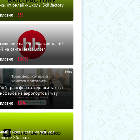
сы от онлайн-школы Skillfactory
сплатно
-5%
змещение вашей вакансии на 30
й на сайте HeadHunter
сплатно
-100%
ой трансфер от сервиса заказа
нсферов из аэропортов i'way
сплатно
-10%
вый заказ в сети магазинов
олотое Яблоко»