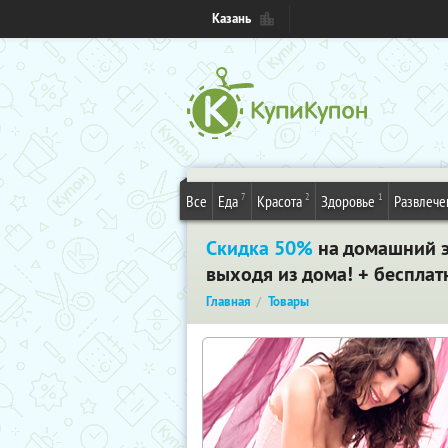
Казань
7
2
1
Все
Еда
Красота
Здоровье
Развлече
Скидка 50%
на домашний эп
выходя из дома! + бесплат
Главная
Товары