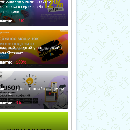
нирование отелей, квартир и
го жилья в сервисе «Яндекс
тешествия»
сплатно
-12%
сплатный вводный урок от онлайн-
олы Skysmart
сплатно
-100%
зличные курсы от онлайн-академии
дюсон»
сплатно
-5%