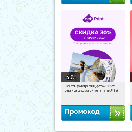
-30
%
Печать фотографий, фотокниг от
10:13:50
Получили:
4
сервиса цифровой печати netPrint
Россия
Промокод