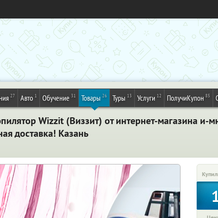
27
1
31
26
13
12
85
ния
Авто
Обучение
Товары
Туры
Услуги
ПолучиКупон
илятор Wizzit (Виззит) от интернет-магазина и-мн
ная доставка! Казань
Купил
Цена