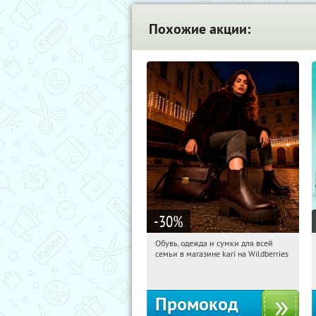
Похожие акции:
-30
%
Обувь, одежда и сумки для всей
10:13:50
Получили:
32
семьи в магазине kari на Wildberries
Россия
Промокод