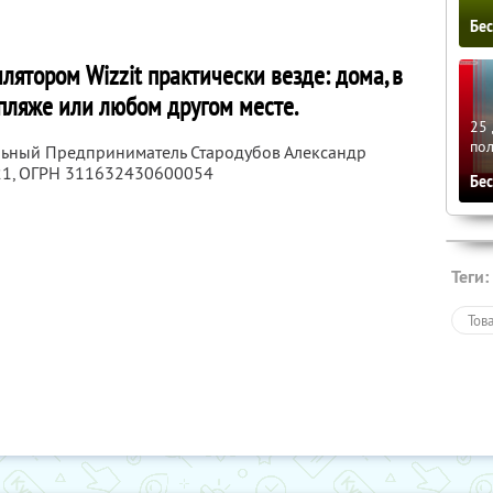
Бе
лятором Wizzit практически везде: дома, в
 пляже или любом другом месте.
25 
по
льный Предприниматель Стародубов Александр
21
, ОГРН 311632430600054
Бе
Теги:
Тов