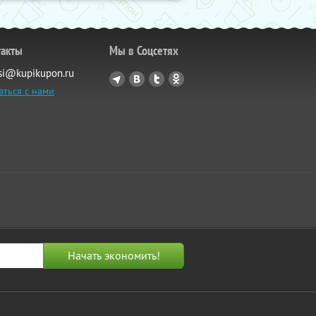
такты
Мы в Соцсетях
si@kupikupon.ru
аться с нами