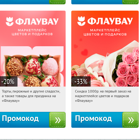
-20
%
-33
%
Торты, пирожные и другие сладости,
Скидка 1000р. на первый заказ на
10:13:50
Получили:
6
10:13:50
Получили:
18
а также товары для праздника на
маркетплейсе цветов и подарков
Россия
Россия
«Флаувау»
«Флаувау»
Промокод
Промокод